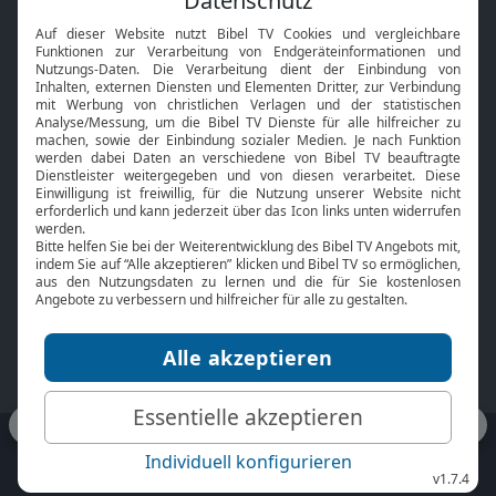
Interviews
Kids App
Neuigkeiten
Smart TV
HbbTV
Bibelthek Online-Bibel
Nächster Gottesdienst
Bibel TV
Service
Über uns
Kontakt
Jobs
TV-Empfang
Presse
FAQ
Mediadaten
bibeltv.de:
Impressum
Datenschutz
Nutzungsbedingungen
Fakten Bibel TV App