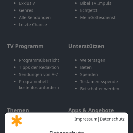
Exklusiv
Bibel TV Impuls
Genres
EchtJetzt
Alle Sendungen
MeinGottesdienst
Letzte Chance
TV Programm
Unterstützen
Programmübersicht
Weitersagen
Tipps der Redaktion
Beten
Sendungen von A-Z
Spenden
Programmheft
Testamentsspende
kostenlos anfordern
Botschafter werden
Themen
Apps & Angebote
Gott und Bibel erklärt
Newsletter
Feiertage
Mobile App