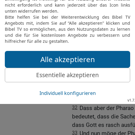
heraufkamen, sind siebe
Ostwind versengten Ähre
28
Darum sagte ich zu d
lassen, was er tun will.
29
Siehe, es kommen sie
herrschen im ganzen Lan
30
Aber nach ihnen werde
dieser Überfluss wird ve
Hungersnot wird das Lan
31
sodass man nichts m
Land wegen der Hungersn
sehr drückend sein.
32
Dass aber der Pharao
bedeutet, dass die Sache
dass Gott es rasch ausfü
33
Und nun möge der Pha