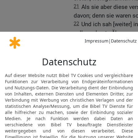
21
Als sie aber diese ve
davon; denn sie waren so
22
Und ich sah [weiter] 
volle und gute Ähren wu
23
Und siehe, nach ihnen
mager und vom Ostwind 
24
und die mageren Ähre
Und ich habe es den Wahr
mir erklären!
25
Da sprach Joseph zum
bedeutet dasselbe: Gott 
tun will.
26
Die sieben schönen Kü
schönen Ähren sind auch 
Traum.
27
Die sieben mageren u