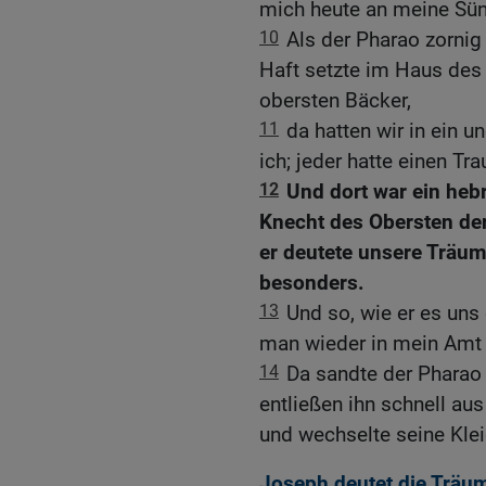
mich heute an meine Sü
10
Als der Pharao zornig
Haft setzte im Haus des
obersten Bäcker,
11
da hatten wir in ein 
ich; jeder hatte einen T
12
Und dort war ein heb
Knecht des Obersten der
er deutete unsere Träum
besonders.
13
Und so, wie er es uns
man wieder in mein Amt 
14
Da sandte der Pharao 
entließen ihn schnell au
und wechselte seine Klei
Joseph deutet die Träu