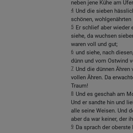
neben jene Kühe am Ufer
4
Und die sieben hässli
schönen, wohlgenährten 
5
Er schlief aber wieder
siehe, da wuchsen siebe
waren voll und gut;
6
und siehe, nach diesen
dünn und vom Ostwind v
7
Und die dünnen Ähren 
vollen Ähren. Da erwacht
Traum!
8
Und es geschah am Mor
Und er sandte hin und li
alle seine Weisen. Und d
aber da war keiner, der 
9
Da sprach der oberste