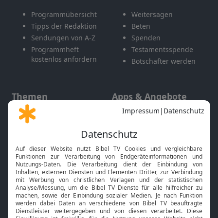
Programmübersicht
Weitersagen
Tipps der Redaktion
Beten
Sendungen von A-Z
Spenden
Programmheft
Testamentsspende
kostenlos anfordern
Botschafter werden
Themen
Apps & Angebote
Gott und Bibel erklärt
Newsletter
Feiertage
Mobile App
Interviews
Kids App
Neuigkeiten
Smart TV
HbbTV
Bibelthek Online-Bibel
Nächster Gottesdienst