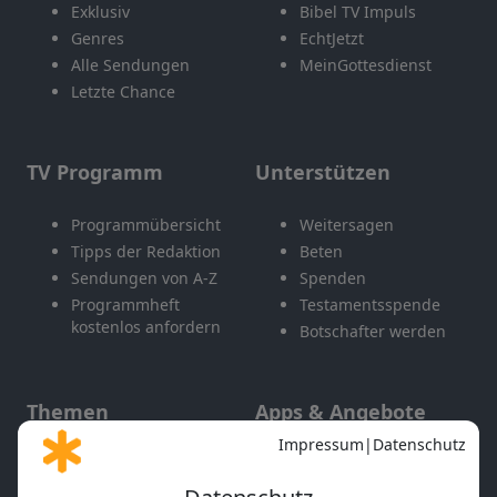
Exklusiv
Bibel TV Impuls
Genres
EchtJetzt
Alle Sendungen
MeinGottesdienst
Letzte Chance
TV Programm
Unterstützen
Programmübersicht
Weitersagen
Tipps der Redaktion
Beten
Sendungen von A-Z
Spenden
Programmheft
Testamentsspende
kostenlos anfordern
Botschafter werden
Themen
Apps & Angebote
Gott und Bibel erklärt
Newsletter
Feiertage
Mobile App