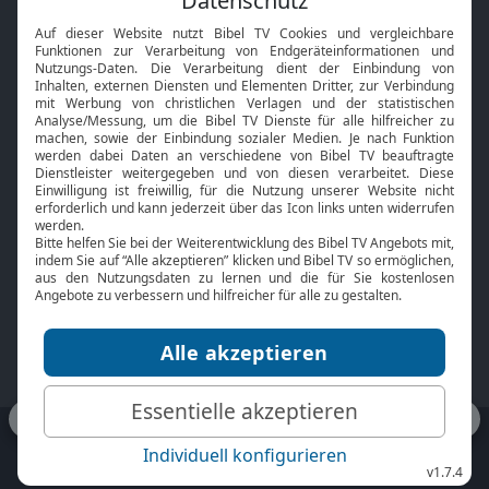
Interviews
Kids App
Neuigkeiten
Smart TV
HbbTV
Bibelthek Online-Bibel
Nächster Gottesdienst
Bibel TV
Service
Über uns
Kontakt
Jobs
TV-Empfang
Presse
FAQ
Mediadaten
bibeltv.de:
Impressum
Datenschutz
Nutzungsbedingungen