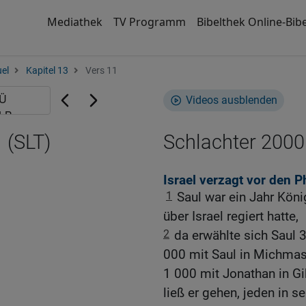
Mediathek
TV Programm
Bibelthek Online-Bibe
el
Kapitel 13
Vers 11
Videos ausblenden
 (SLT)
Schlachter 2000
Israel verzagt vor den P
1
Saul war ein Jahr Kön
über Israel regiert hatte,
2
da erwählte sich Saul 
000 mit Saul in Michmas
1 000 mit Jonathan in Gi
ließ er gehen, jeden in se