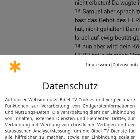
nicht erbeten! Da wagte 
13
Samuel aber sprach zu
hast das Gebot des HERR
hat, nicht gehalten! Denn
Israel auf ewig bestätigt;
14
nun aber wird dein K
HERR hat sich einen Ma
dem hat der HERR geboten
nicht gehalten hast, was
15
Und Samuel machte si
Gibea-Benjamin. Saul abe
ihm war, etwa 600 Mann
16
Und Saul und sein So
ihm war, lagen in Gibea-B
bei Michmas gelagert.
17
Und der Verheerungsz