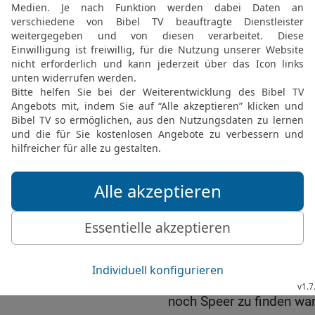
Lager der Philister aus;
Ophra, nach dem Gebiet 
18
die andere Abteilung
und die dritte den Weg 
hinweg zur Wüste hinunte
19
Aber im ganzen Land I
die Philister hatten gesa
Schwerter und Speere m
20
So musste ganz Israel
jemand seine Pflugschar,
Sichel zu schärfen hatte,
21
wenn die Schneiden a
den Gabeln und den Beil
Ochsenstachel gerade zu 
22
Und so kam es, dass 
noch Speer zu finden wa