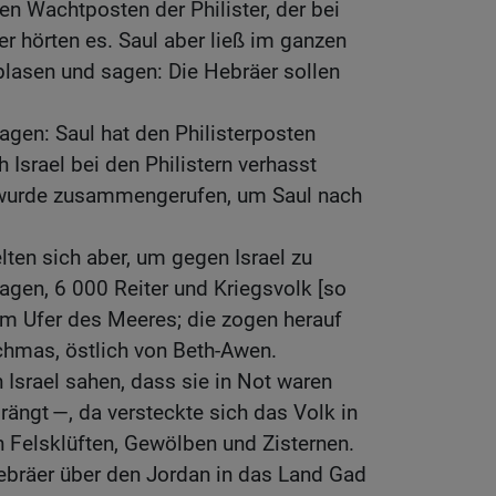
n Wachtposten der Philister, der bei
er hörten es. Saul aber ließ im ganzen
lasen und sagen: Die Hebräer sollen
agen: Saul hat den Philisterposten
 Israel bei den Philistern verhasst
wurde zusammengerufen, um Saul nach
lten sich aber, um gegen Israel zu
gen, 6 000 Reiter und Kriegsvolk [so
am Ufer des Meeres; die zogen herauf
chmas, östlich von Beth-Awen.
 Israel sahen, dass sie in Not waren
ängt —, da versteckte sich das Volk in
n Felsklüften, Gewölben und Zisternen.
ebräer über den Jordan in das Land Gad