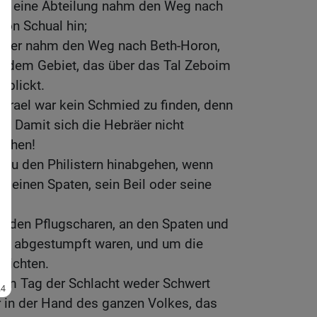
 die eine Abteilung nahm den Weg nach
von Schual hin;
 aber nahm den Weg nach Beth-Horon,
zu dem Gebiet, das über das Tal Zeboim
rblickt.
srael war kein Schmied zu finden, denn
gt: Damit sich die Hebräer nicht
achen!
 zu den Philistern hinabgehen, wenn
 seinen Spaten, sein Beil oder seine
n den Pflugscharen, an den Spaten und
en abgestumpft waren, und um die
richten.
am Tag der Schlacht weder Schwert
r in der Hand des ganzen Volkes, das