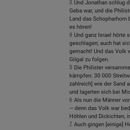
3
Und Jonathan schlug de
Geba war, und die Philist
Land das Schopharhorn b
es hören!
4
Und ganz Israel hörte s
geschlagen; auch hat sich
gemacht! Und das Volk 
Gilgal zu folgen.
5
Die Philister versamme
kämpfen: 30 000 Streitwa
zahlreich] wie der Sand 
und lagerten sich bei Mi
6
Als nun die Männer von
— denn das Volk war bedr
Höhlen und Dickichten, i
7
Auch gingen [einige] H