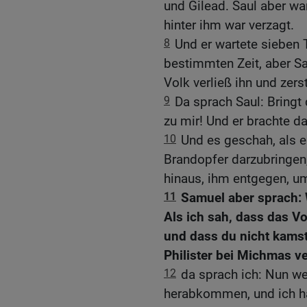
und Gilead. Saul aber wa
hinter ihm war verzagt.
8
Und er wartete sieben 
bestimmten Zeit, aber S
Volk verließ ihn und zers
9
Da sprach Saul: Bringt
zu mir! Und er brachte d
10
Und es geschah, als e
Brandopfer darzubringen
hinaus, ihm entgegen, um
11
Samuel aber sprach: 
Als ich sah, dass das Vo
und dass du nicht kamst
Philister bei Michmas v
12
da sprach ich: Nun wer
herabkommen, und ich h