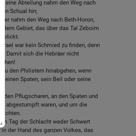
 die eine Abteilung nahm den Weg nach
von Schual hin;
 aber nahm den Weg nach Beth-Horon,
zu dem Gebiet, das über das Tal Zeboim
rblickt.
srael war kein Schmied zu finden, denn
gt: Damit sich die Hebräer nicht
achen!
 zu den Philistern hinabgehen, wenn
 seinen Spaten, sein Beil oder seine
n den Pflugscharen, an den Spaten und
en abgestumpft waren, und um die
richten.
am Tag der Schlacht weder Schwert
r in der Hand des ganzen Volkes, das