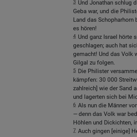
3
Und Jonathan schlug de
Geba war, und die Philist
Land das Schopharhorn b
es hören!
4
Und ganz Israel hörte s
geschlagen; auch hat sich
gemacht! Und das Volk 
Gilgal zu folgen.
5
Die Philister versamme
kämpfen: 30 000 Streitwa
zahlreich] wie der Sand 
und lagerten sich bei Mi
6
Als nun die Männer von
— denn das Volk war bedr
Höhlen und Dickichten, i
7
Auch gingen [einige] H