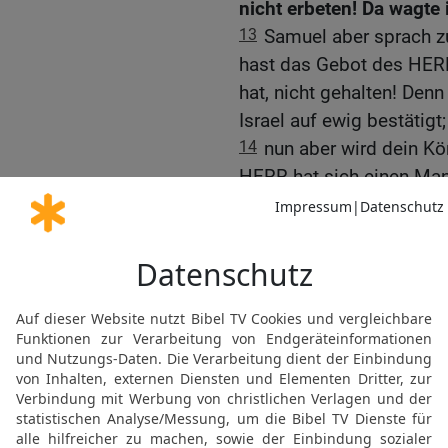
nicht erbeten! Da wagte 
13
Samuel aber sprach zu
hast das Gebot des HERR
hat, nicht gehalten! Denn
Israel auf ewig bestätigt;
14
nun aber wird dein K
HERR hat sich einen Ma
dem hat der HERR geboten
nicht gehalten hast, was
15
Und Samuel machte si
Gibea-Benjamin. Saul abe
ihm war, etwa 600 Mann
16
Und Saul und sein So
ihm war, lagen in Gibea-B
bei Michmas gelagert.
17
Und der Verheerungsz