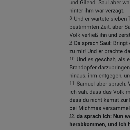
und Gilead. Saul aber wa
hinter ihm war verzagt.
8
Und er wartete sieben 
bestimmten Zeit, aber S
Volk verließ ihn und zers
9
Da sprach Saul: Bringt
zu mir! Und er brachte d
10
Und es geschah, als e
Brandopfer darzubringen
hinaus, ihm entgegen, um
11
Samuel aber sprach: W
ich sah, dass das Volk mi
dass du nicht kamst zur 
bei Michmas versammelt
12
da sprach ich: Nun we
herabkommen, und ich 