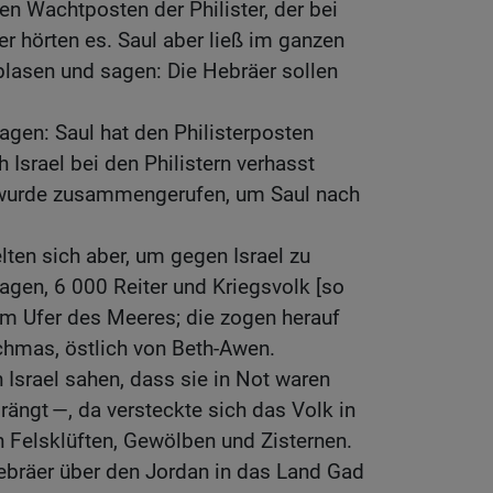
n Wachtposten der Philister, der bei
er hörten es. Saul aber ließ im ganzen
lasen und sagen: Die Hebräer sollen
agen: Saul hat den Philisterposten
 Israel bei den Philistern verhasst
wurde zusammengerufen, um Saul nach
lten sich aber, um gegen Israel zu
gen, 6 000 Reiter und Kriegsvolk [so
am Ufer des Meeres; die zogen herauf
chmas, östlich von Beth-Awen.
 Israel sahen, dass sie in Not waren
ängt —, da versteckte sich das Volk in
n Felsklüften, Gewölben und Zisternen.
ebräer über den Jordan in das Land Gad