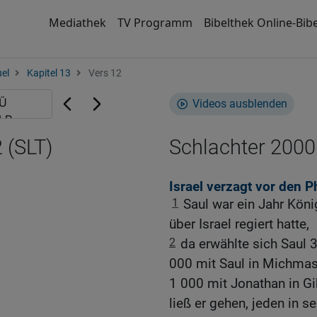
Mediathek
TV Programm
Bibelthek Online-Bibe
el
Kapitel 13
Vers 12
Videos ausblenden
 (SLT)
Schlachter 2000
Israel verzagt vor den P
1
Saul war ein Jahr Kön
über Israel regiert hatte,
2
da erwählte sich Saul 
000 mit Saul in Michmas
1 000 mit Jonathan in Gi
ließ er gehen, jeden in se