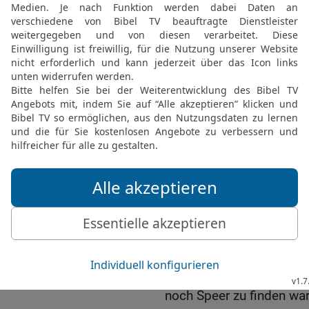
Lager der Philister aus;
Ophra, nach dem Gebiet 
18
die andere Abteilung
und die dritte den Weg 
hinweg zur Wüste hinunte
19
Aber im ganzen Land I
die Philister hatten gesa
Schwerter und Speere m
20
So musste ganz Israel
jemand seine Pflugschar,
Sichel zu schärfen hatte,
21
wenn die Schneiden a
den Gabeln und den Beil
Ochsenstachel gerade zu 
22
Und so kam es, dass 
noch Speer zu finden wa