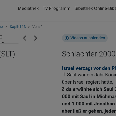
Mediathek
TV Programm
Bibelthek Online-Bibe
el
Kapitel 13
Vers 2
Videos ausblenden
(SLT)
Schlachter 2000
Israel verzagt vor den P
1
Saul war ein Jahr Kön
über Israel regiert hatte,
2
da erwählte sich Saul
000 mit Saul in Michma
und 1 000 mit Jonathan 
aber ließ er gehen, jeden