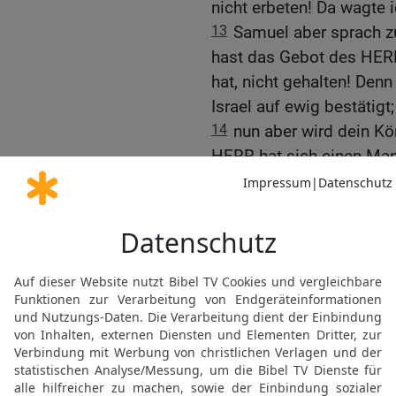
nicht erbeten! Da wagte 
13
Samuel aber sprach zu
hast das Gebot des HERR
hat, nicht gehalten! Denn
Israel auf ewig bestätigt;
14
nun aber wird dein K
HERR hat sich einen Ma
dem hat der HERR geboten
nicht gehalten hast, was
15
Und Samuel machte si
Gibea-Benjamin. Saul abe
ihm war, etwa 600 Mann
16
Und Saul und sein So
ihm war, lagen in Gibea-B
bei Michmas gelagert.
17
Und der Verheerungsz