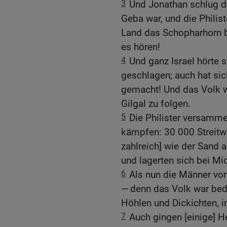
3
Und Jonathan schlug de
Geba war, und die Philist
Land das Schopharhorn b
es hören!
4
Und ganz Israel hörte s
geschlagen; auch hat sich
gemacht! Und das Volk 
Gilgal zu folgen.
5
Die Philister versamme
kämpfen: 30 000 Streitwa
zahlreich] wie der Sand 
und lagerten sich bei Mi
6
Als nun die Männer von
— denn das Volk war bedr
Höhlen und Dickichten, i
7
Auch gingen [einige] H