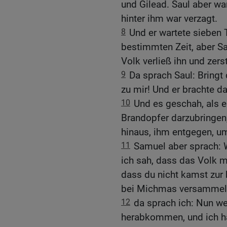
und Gilead. Saul aber wa
hinter ihm war verzagt.
8
Und er wartete sieben 
bestimmten Zeit, aber S
Volk verließ ihn und zers
9
Da sprach Saul: Bringt
zu mir! Und er brachte d
10
Und es geschah, als e
Brandopfer darzubringen
hinaus, ihm entgegen, um
11
Samuel aber sprach: W
ich sah, dass das Volk mi
dass du nicht kamst zur 
bei Michmas versammelt
12
da sprach ich: Nun wer
herabkommen, und ich h