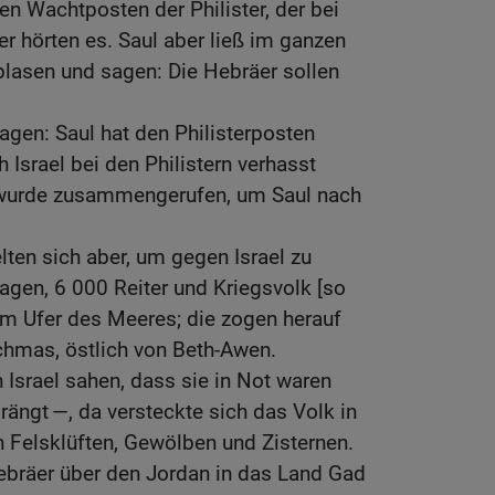
n Wachtposten der Philister, der bei
er hörten es. Saul aber ließ im ganzen
lasen und sagen: Die Hebräer sollen
agen: Saul hat den Philisterposten
 Israel bei den Philistern verhasst
wurde zusammengerufen, um Saul nach
lten sich aber, um gegen Israel zu
gen, 6 000 Reiter und Kriegsvolk [so
am Ufer des Meeres; die zogen herauf
chmas, östlich von Beth-Awen.
 Israel sahen, dass sie in Not waren
ängt —, da versteckte sich das Volk in
n Felsklüften, Gewölben und Zisternen.
ebräer über den Jordan in das Land Gad