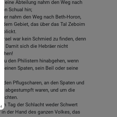
 die eine Abteilung nahm den Weg nach
von Schual hin;
 aber nahm den Weg nach Beth-Horon,
zu dem Gebiet, das über das Tal Zeboim
rblickt.
srael war kein Schmied zu finden, denn
gt: Damit sich die Hebräer nicht
achen!
 zu den Philistern hinabgehen, wenn
 seinen Spaten, sein Beil oder seine
n den Pflugscharen, an den Spaten und
en abgestumpft waren, und um die
richten.
am Tag der Schlacht weder Schwert
r in der Hand des ganzen Volkes, das