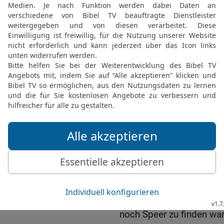
Lager der Philister aus;
Ophra, nach dem Gebiet 
18
die andere Abteilung
und die dritte den Weg 
hinweg zur Wüste hinunte
19
Aber im ganzen Land I
die Philister hatten gesa
Schwerter und Speere m
20
So musste ganz Israel
jemand seine Pflugschar,
Sichel zu schärfen hatte,
21
wenn die Schneiden a
den Gabeln und den Beil
Ochsenstachel gerade zu 
22
Und so kam es, dass 
noch Speer zu finden wa