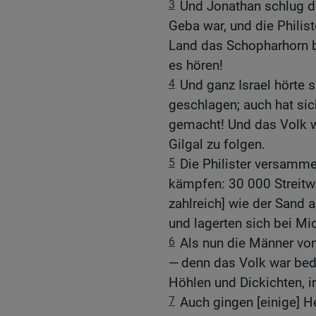
3
Und Jonathan schlug de
Geba war, und die Philist
Land das Schopharhorn b
es hören!
4
Und ganz Israel hörte s
geschlagen; auch hat sich
gemacht! Und das Volk 
Gilgal zu folgen.
5
Die Philister versamme
kämpfen: 30 000 Streitwa
zahlreich] wie der Sand 
und lagerten sich bei Mi
6
Als nun die Männer von
— denn das Volk war bedr
Höhlen und Dickichten, i
7
Auch gingen [einige] H