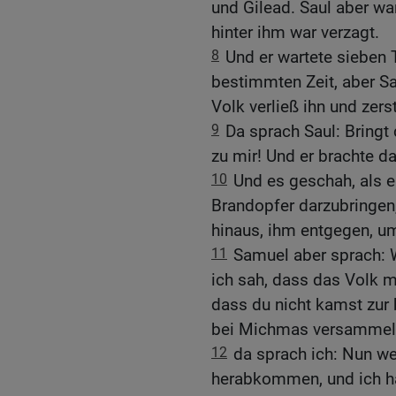
und Gilead. Saul aber wa
hinter ihm war verzagt.
8
Und er wartete sieben 
bestimmten Zeit, aber S
Volk verließ ihn und zers
9
Da sprach Saul: Bringt
zu mir! Und er brachte d
10
Und es geschah, als e
Brandopfer darzubringen
hinaus, ihm entgegen, um
11
Samuel aber sprach: W
ich sah, dass das Volk mi
dass du nicht kamst zur 
bei Michmas versammelt
12
da sprach ich: Nun wer
herabkommen, und ich h