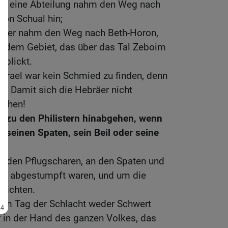
 die eine Abteilung nahm den Weg nach
von Schual hin;
 aber nahm den Weg nach Beth-Horon,
zu dem Gebiet, das über das Tal Zeboim
rblickt.
srael war kein Schmied zu finden, denn
gt: Damit sich die Hebräer nicht
achen!
l zu den Philistern hinabgehen, wenn
 seinen Spaten, sein Beil oder seine
,
n den Pflugscharen, an den Spaten und
en abgestumpft waren, und um die
richten.
am Tag der Schlacht weder Schwert
r in der Hand des ganzen Volkes, das