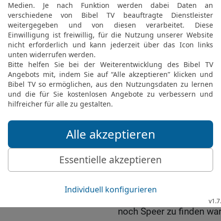
Lager der Philister aus;
Ophra, nach dem Gebiet 
18
die andere Abteilung
und die dritte den Weg 
hinweg zur Wüste hinunte
19
Aber im ganzen Land I
die Philister hatten gesa
Schwerter und Speere m
20
So musste ganz Israe
jemand seine Pflugschar,
Sichel zu schärfen hatte
21
wenn die Schneiden a
den Gabeln und den Beil
Ochsenstachel gerade zu 
22
Und so kam es, dass 
noch Speer zu finden wa