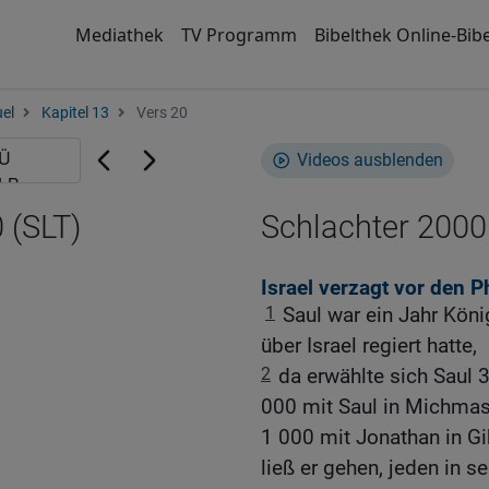
Mediathek
TV Programm
Bibelthek Online-Bibe
el
Kapitel 13
Vers 20
Videos ausblenden
 (SLT)
Schlachter 2000
Israel verzagt vor den P
1
Saul war ein Jahr Kön
über Israel regiert hatte,
2
da erwählte sich Saul 
000 mit Saul in Michmas
1 000 mit Jonathan in Gi
ließ er gehen, jeden in se