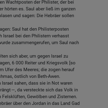
n Wachtposten der Philister, der bei
er hörten es. Saul aber ließ im ganzen
lasen und sagen: Die Hebräer sollen
agen: Saul hat den Philisterposten
 Israel bei den Philistern verhasst
wurde zusammengerufen, um Saul nach
lten sich aber, um gegen Israel zu
gen, 6 000 Reiter und Kriegsvolk [so
am Ufer des Meeres; die zogen herauf
chmas, östlich von Beth-Awen.
 Israel sahen, dass sie in Not waren
ängt —, da versteckte sich das Volk in
n Felsklüften, Gewölben und Zisternen.
ebräer über den Jordan in das Land Gad