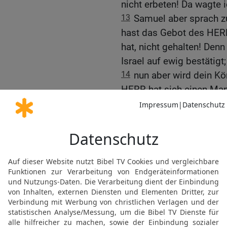
nicht erbeten! Da wagte 
13
Samuel aber sprach zu
hast das Gebot des HERR
hat, nicht gehalten! Denn
Israel auf ewig bestätigt;
14
nun aber wird dein K
HERR hat sich einen Ma
dem hat der HERR geboten
nicht gehalten hast, was
15
Und Samuel machte si
Gibea-Benjamin. Saul abe
ihm war, etwa 600 Mann
16
Und Saul und sein So
ihm war, lagen in Gibea-B
bei Michmas gelagert.
17
Und der Verheerungsz