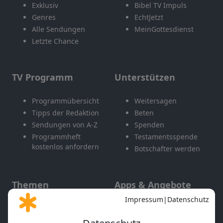
Exklusiv
Bibel TV Impuls
Genres
EchtJetzt
Alle Sendungen
MeinGottesdienst
Letzte Chance
TV Programm
Unterstützen
Programmübersicht
Weitersagen
Tipps der Redaktion
Beten
Sendungen von A-Z
Spenden
Programmheft
Testamentsspende
kostenlos anfordern
Botschafter werden
Themen
Apps & Angebote
Gott und Bibel erklärt
Newsletter
Feiertage
Mobile App