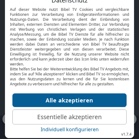
Interviews
Kids App
Neuigkeiten
Smart TV
HbbTV
Bibelthek Online-Bibel
Nächster Gottesdienst
Bibel TV
Service
Über uns
Kontakt
Jobs
TV-Empfang
Presse
FAQ
Mediadaten
bibeltv.de:
Impressum
Datenschutz
Nutzungsbedingungen
Fakten Bibel TV App