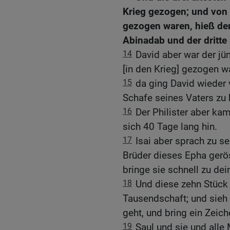
Krieg gezogen; und von 
gezogen waren, hieß der
Abinadab und der dritt
14
David aber war der jün
[in den Krieg] gezogen w
15
da ging David wieder
Schafe seines Vaters zu 
16
Der Philister aber ka
sich 40 Tage lang hin.
17
Isai aber sprach zu 
Brüder dieses Epha gerö
bringe sie schnell zu dei
18
Und diese zehn Stück
Tausendschaft; und sieh 
geht, und bring ein Zeich
19
Saul und sie und alle