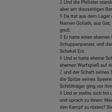
3
Und die Philister stand
aber am diesseitigen Ber
4
Da trat aus dem Lager 
Namen Goliath, aus Gat;
groß.
5
Er hatte einen ehernen
Schuppenpanzer, und das
Schekel Erz.
6
Und er hatte eherne Sc
ehernen Wurfspieß auf 
7
und der Schaft seines
die Spitze seines Speer
Schildträger ging vor ihm
8
Und er stellte sich hin
und sprach zu ihnen: We
den Kampf zu rüsten? Bin 