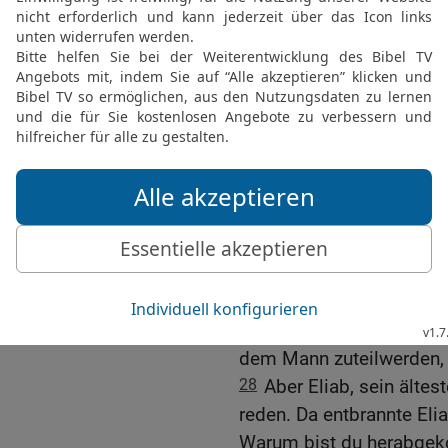
ihn sahen, und fürchteten
25
Und die Männer von Is
gesehen, der da heraufk
Israel zu verhöhnen! Daru
sehr reich belohnen und 
sein Vaterhaus in Israel 
26
Da redete David zu de
sprach: Was wird dem Man
schlägt und die Schande 
dieser Philister, dieser 
Schlachtreihen des lebe
27
Da redete das Volk wi
dem Mann zuteilwerden, d
28
Aber Eliab, sein ältes
reden. Da entbrannte Eli
Warum bist du herabgek