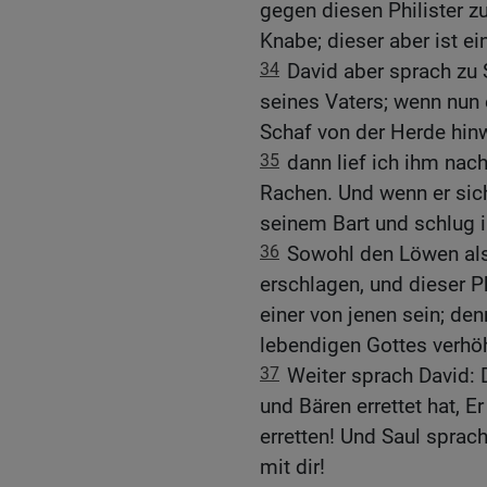
gegen diesen Philister z
Knabe; dieser aber ist e
34
David aber sprach zu 
seines Vaters; wenn nun 
Schaf von der Herde hin
35
dann lief ich ihm nac
Rachen. Und wenn er sich
seinem Bart und schlug i
36
Sowohl den Löwen als
erschlagen, und dieser Ph
einer von jenen sein; den
lebendigen Gottes verhö
37
Weiter sprach David:
und Bären errettet hat, E
erretten! Und Saul sprac
mit dir!