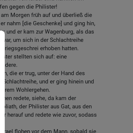
en gegen die Philister!
 am Morgen früh auf und überließ die
er nahm [die Geschenke] und ging hin,
te; und er kam zur Wagenburg, als das
war, um sich in der Schlachtreihe
s Kriegsgeschrei erhoben hatten.
ister stellten sich auf: eine
andere.
en, die er trug, unter der Hand des
 Schlachtreihe, und er ging hinein und
h ihrem Wohlergehen.
hnen redete, siehe, da kam der
iath, der Philister aus Gat, aus den
ter herauf und redete wie zuvor, sodass
Israel flohen vor dem Mann, sobald sie