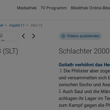
Mediathek
TV Programm
Bibelthek Online-Bibe
el
Kapitel 17
Vers 13
Videos ausblenden
 (SLT)
Schlachter 2000
Goliath verhöhnt das Hee
1
Die Philister aber z
und versammelten sich be
zwischen Socho und Ase
2
Auch Saul und die Män
schlugen ihr Lager im Ter
zum Kampf gegen die Phi