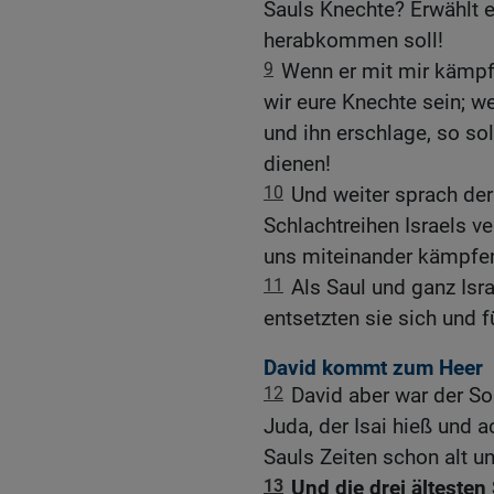
Sauls Knechte? Erwählt e
herabkommen soll!
9
Wenn er mit mir kämpf
wir eure Knechte sein; 
und ihn erschlage, so sol
dienen!
10
Und weiter sprach der
Schlachtreihen Israels v
uns miteinander kämpfe
11
Als Saul und ganz Isra
entsetzten sie sich und f
David kommt zum Heer
12
David aber war der So
Juda, der Isai hieß und 
Sauls Zeiten schon alt u
13
Und die drei ältesten