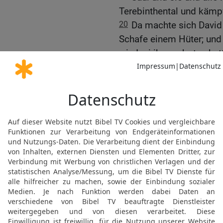
Terebinthental und kämpf
20
Da machte sich David
Schafe einem Hüter; und 
wie Isai ihm geboten hat
Heer gerade ausgezogen 
aufzustellen, und sie da
21
Und Israel und die Phil
Schlachtreihe gegen die 
22
Da ließ David die Sach
Gepäckhüters und lief zur
fragte seine Brüder nac
23
Während er noch mit i
Vorkämpfer mit Namen Gol
Schlachtreihen der Philis
David es hörte.
24
Aber alle Männer von 