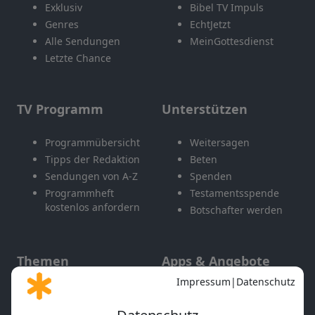
Exklusiv
Bibel TV Impuls
Genres
EchtJetzt
Alle Sendungen
MeinGottesdienst
Letzte Chance
TV Programm
Unterstützen
Programmübersicht
Weitersagen
Tipps der Redaktion
Beten
Sendungen von A-Z
Spenden
Programmheft
Testamentsspende
kostenlos anfordern
Botschafter werden
Themen
Apps & Angebote
Gott und Bibel erklärt
Newsletter
Feiertage
Mobile App