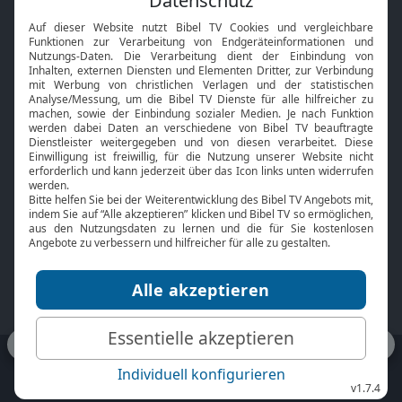
Interviews
Kids App
Neuigkeiten
Smart TV
HbbTV
Bibelthek Online-Bibel
Nächster Gottesdienst
Bibel TV
Service
Über uns
Kontakt
Jobs
TV-Empfang
Presse
FAQ
Mediadaten
bibeltv.de:
Impressum
Datenschutz
Nutzungsbedingungen
Fakten Bibel TV App