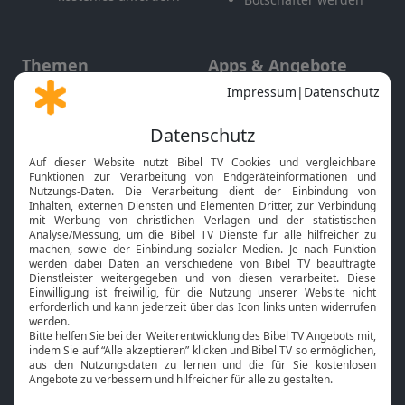
Themen
Apps & Angebote
Gott und Bibel erklärt
Newsletter
Feiertage
Mobile App
Interviews
Kids App
Neuigkeiten
Smart TV
HbbTV
Bibelthek Online-Bibel
Nächster Gottesdienst
Bibel TV
Service
Über uns
Kontakt
Jobs
TV-Empfang
Presse
FAQ