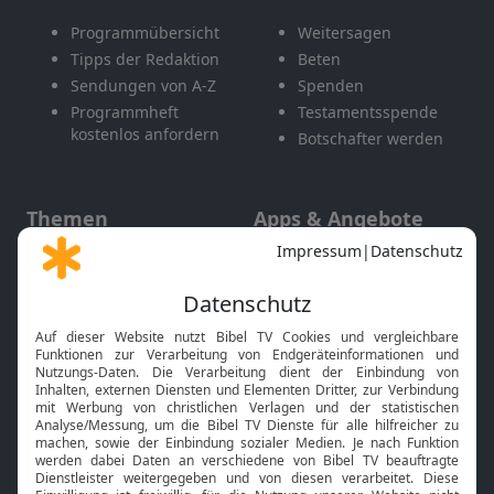
Programmübersicht
Weitersagen
Tipps der Redaktion
Beten
Sendungen von A-Z
Spenden
Programmheft
Testamentsspende
kostenlos anfordern
Botschafter werden
Themen
Apps & Angebote
Gott und Bibel erklärt
Newsletter
Feiertage
Mobile App
Interviews
Kids App
Neuigkeiten
Smart TV
HbbTV
Bibelthek Online-Bibel
Nächster Gottesdienst