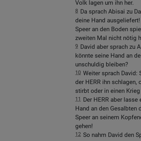
Volk lagen um ihn her.
8
Da sprach Abisai zu Da
deine Hand ausgeliefert!
Speer an den Boden spie
zweiten Mal nicht nötig 
9
David aber sprach zu Ab
könnte seine Hand an d
unschuldig bleiben?
10
Weiter sprach David: 
der HERR ihn schlagen, 
stirbt oder in einen Kri
11
Der HERR aber lasse e
Hand an den Gesalbten 
Speer an seinem Kopfen
gehen!
12
So nahm David den S