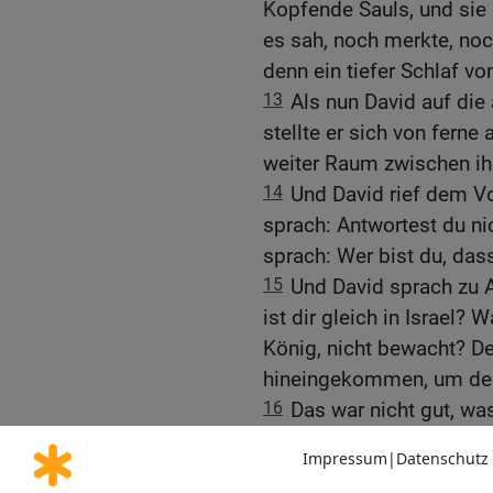
Kopfende Sauls, und sie
es sah, noch merkte, noc
denn ein tiefer Schlaf v
13
Als nun David auf die
stellte er sich von ferne
weiter Raum zwischen ih
14
Und David rief dem V
sprach: Antwortest du ni
sprach: Wer bist du, das
15
Und David sprach zu A
ist dir gleich in Israel?
König, nicht bewacht? De
hineingekommen, um dei
16
Das war nicht gut, wa
ihr seid Kinder des Tode
des HERRN, nicht bewacht