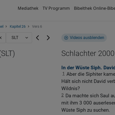
Mediathek
TV Programm
Bibelthek Online-Bibe
el
Kapitel 26
Vers 6
Videos ausblenden
(SLT)
Schlachter 2000
In der Wüste Siph. Davi
1
Aber die Siphiter kam
Hält sich nicht David ve
Wildnis?
2
Da machte sich Saul a
mit ihm 3 000 auserlesen
Wüste Siph zu suchen.