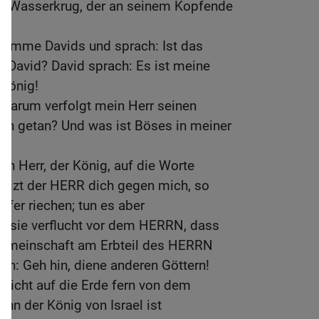
r Wasserkrug, der an seinem Kopfende
Stimme Davids und sprach: Ist das
 David? David sprach: Es ist meine
 König!
 Warum verfolgt mein Herr seinen
ch getan? Und was ist Böses in meiner
n Herr, der König, auf die Worte
Reizt der HERR dich gegen mich, so
pfer riechen; tun es aber
n sie verflucht vor dem HERRN, dass
Gemeinschaft am Erbteil des HERRN
en: Geh hin, diene anderen Göttern!
t nicht auf die Erde fern von dem
nn der König von Israel ist