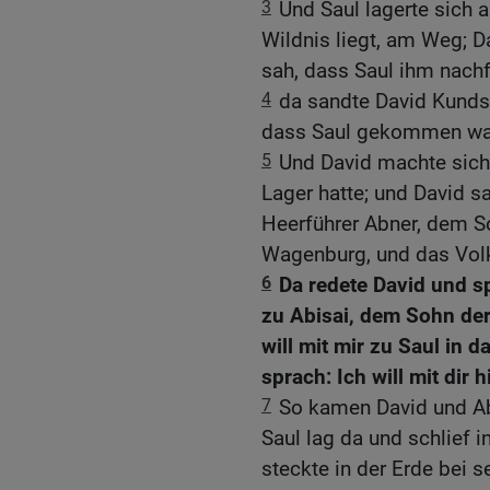
3
Und Saul lagerte sich 
Wildnis liegt, am Weg; Da
sah, dass Saul ihm nachf
4
da sandte David Kundsc
dass Saul gekommen wa
5
Und David machte sich
Lager hatte; und David s
Heerführer Abner, dem So
Wagenburg, und das Volk
6
Da redete David und s
zu Abisai, dem Sohn der
will mit mir zu Saul in 
sprach: Ich will mit dir 
7
So kamen David und Ab
Saul lag da und schlief 
steckte in der Erde bei