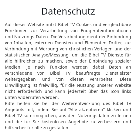
Speer des Königs und de
war?
17
Da erkannte Saul die 
deine Stimme, mein Sohn
Stimme, mein Herr [und]
18
Und weiter sprach er:
Knecht? Denn was habe i
Hand?
19
So möge doch nun mei
seines Knechtes hören: 
lasse man ihn ein Speiso
Menschenkinder, so seie
sie mich heute aus der 
verstoßen, indem sie sag
20
So falle nun mein Blu
Angesicht des HERRN; de