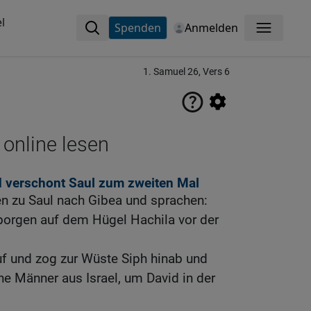
l
Spenden
Anmelden
Menü
1. Samuel 26, Vers 6
 online lesen
d verschont Saul zum zweiten Mal
en zu Saul nach Gibea und sprachen:
rborgen auf dem Hügel Hachila vor der
uf und zog zur Wüste Siph hinab und
e Männer aus Israel, um David in der