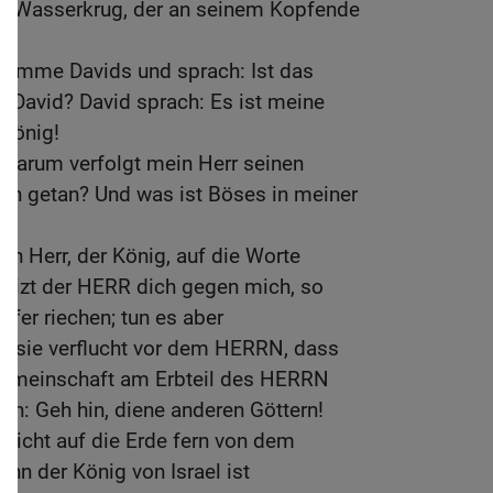
r Wasserkrug, der an seinem Kopfende
Stimme Davids und sprach: Ist das
 David? David sprach: Es ist meine
 König!
 Warum verfolgt mein Herr seinen
ch getan? Und was ist Böses in meiner
n Herr, der König, auf die Worte
Reizt der HERR dich gegen mich, so
pfer riechen; tun es aber
n sie verflucht vor dem HERRN, dass
Gemeinschaft am Erbteil des HERRN
en: Geh hin, diene anderen Göttern!
t nicht auf die Erde fern von dem
nn der König von Israel ist