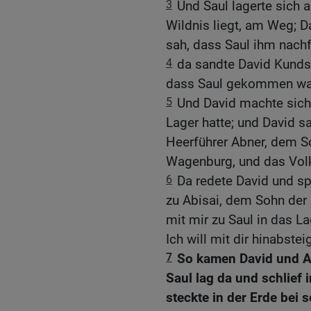
3
Und Saul lagerte sich 
Wildnis liegt, am Weg; Da
sah, dass Saul ihm nachf
4
da sandte David Kundsc
dass Saul gekommen wa
5
Und David machte sich
Lager hatte; und David s
Heerführer Abner, dem So
Wagenburg, und das Volk
6
Da redete David und sp
zu Abisai, dem Sohn der 
mit mir zu Saul in das L
Ich will mit dir hinabstei
7
So kamen David und Ab
Saul lag da und schlief
steckte in der Erde bei