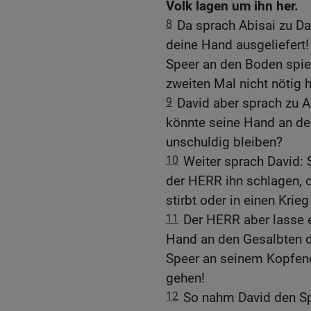
Volk lagen um ihn her.
8
Da sprach Abisai zu Da
deine Hand ausgeliefert!
Speer an den Boden spie
zweiten Mal nicht nötig 
9
David aber sprach zu Ab
könnte seine Hand an d
unschuldig bleiben?
10
Weiter sprach David: 
der HERR ihn schlagen, 
stirbt oder in einen Kri
11
Der HERR aber lasse e
Hand an den Gesalbten 
Speer an seinem Kopfen
gehen!
12
So nahm David den S