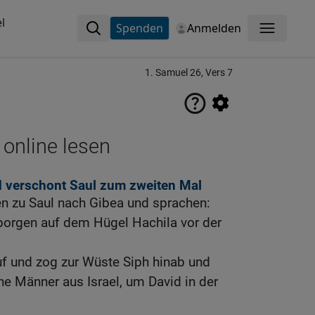
l
Spenden
Anmelden
Menü
1. Samuel 26, Vers 7
 online lesen
d verschont Saul zum zweiten Mal
en zu Saul nach Gibea und sprachen:
rborgen auf dem Hügel Hachila vor der
uf und zog zur Wüste Siph hinab und
e Männer aus Israel, um David in der