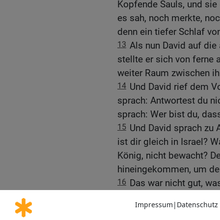
Kopfende Sauls, und sie
es sah, noch merkte, noc
denn ein tiefer Schlaf v
13
Als nun David auf die
stellte er sich von ferne
weiter Raum zwischen ih
14
Und David rief dem V
sprach: Antwortest du ni
sprach: Wer bist du, das
15
Und David sprach zu A
ist dir gleich in Israel?
König, nicht bewacht? De
hineingekommen, um dei
16
Das war nicht gut, wa
ihr seid Kinder des Tode
des HERRN, nicht bewacht