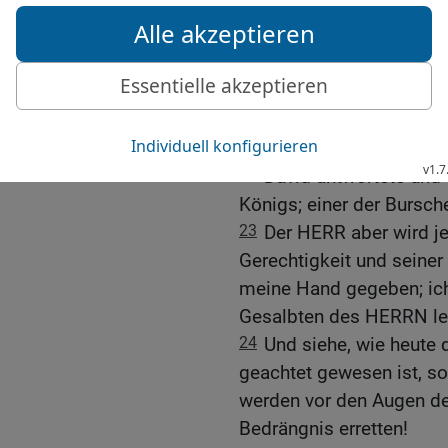
ausgezogen, um einen F
nachjagt auf den Bergen!
21
Da sprach Saul: Ich 
Sohn David, ich will dir 
Leben in deinen Augen we
töricht gehandelt und m
22
David antwortete und s
Königs; einer der Bursc
23
Der HERR aber wird j
Gerechtigkeit und seiner
meine Hand gegeben; ich
Gesalbten des HERRN le
24
Und siehe, wie heute 
geachtet gewesen ist, s
werden vor den Augen d
Bedrängnis erretten!