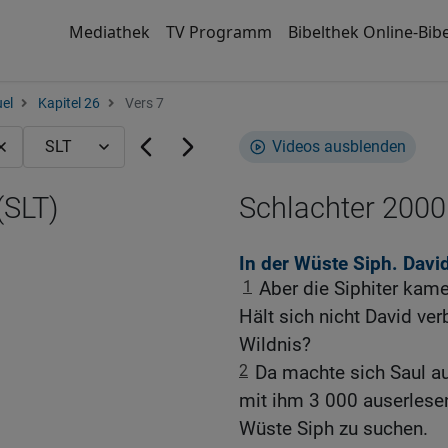
Mediathek
TV Programm
Bibelthek Online-Bibe
el
Kapitel 26
Vers 7
Videos ausblenden
(SLT)
Schlachter 2000
In der Wüste Siph. Davi
1
Aber die Siphiter kam
Hält sich nicht David ve
Wildnis?
2
Da machte sich Saul a
mit ihm 3 000 auserlesen
Wüste Siph zu suchen.