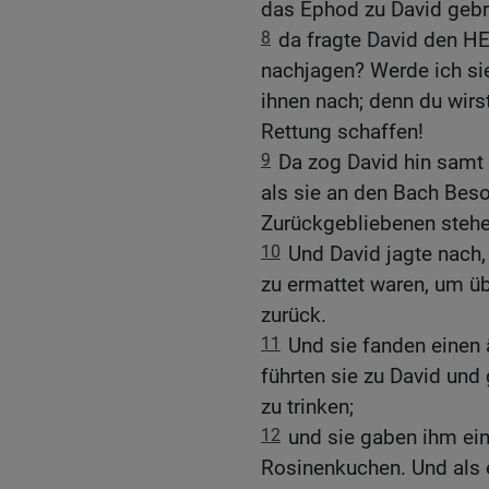
das Ephod zu David gebra
8
da fragte David den HE
nachjagen? Werde ich sie
ihnen nach; denn du wirs
Rettung schaffen!
9
Da zog David hin samt
als sie an den Bach Beso
Zurückgebliebenen stehe
10
Und David jagte nach
zu ermattet waren, um ü
zurück.
11
Und sie fanden einen
führten sie zu David un
zu trinken;
12
und sie gaben ihm ei
Rosinenkuchen. Und als 