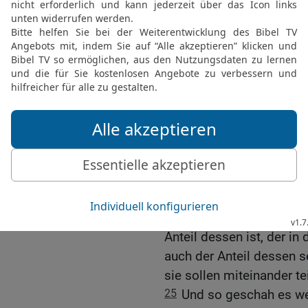
Volk, das mit ihm war, e
grüßte sie freundlich.
22
Da ergriffen alle Männ
gezogen waren, das Wort 
gezogen sind, wollen wir
wir gerettet haben, auße
sollen sie wegführen un
23
Da sprach David: Ihr s
dem, was uns der HERR g
Horde, die gegen uns g
hat.
24
Und wer könnte auf e
Anteil dessen ist, der in
auch der Anteil dessen se
sie sollen miteinander te
25
Und so geschah es wei