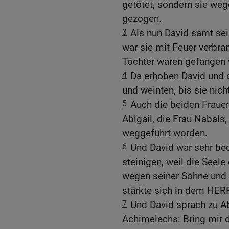
getötet, sondern sie we
gezogen.
3
Als nun David samt sei
war sie mit Feuer verbran
Töchter waren gefangen
4
Da erhoben David und d
und weinten, bis sie nic
5
Auch die beiden Frauen
Abigail, die Frau Nabals
weggeführt worden.
6
Und David war sehr bed
steinigen, weil die Seele
wegen seiner Söhne und 
stärkte sich in dem HER
7
Und David sprach zu Ab
Achimelechs: Bring mir 