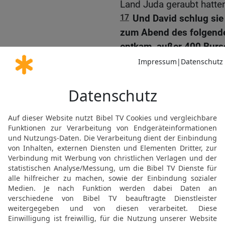
Land Juda geraubt hatte
17
Und David schlug si
zum Abend des folgende
entkam, außer 400 Burs
entflohen.
18
So rettete David alle
und seine beiden Frauen 
19
Und es fehlte ihnen n
weder Söhne noch Töchte
sie ihnen weggenommen h
20
Und David nahm alle S
vor dem anderen Vieh her
Beute!
21
Und als David zu den
gewesen waren, dass sie
am Bach Besor gebliebe