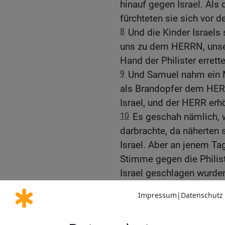
hinauf gegen Israel. Als 
fürchteten sie sich vor de
8
Und die Kinder Israels
uns zu dem HERRN, unser
Hand der Philister errette
9
Und Samuel nahm ein M
als Brandopfer dem HER
Israel, und der HERR erhö
10
Es geschah nämlich,
darbrachte, da näherten 
Israel. Aber an jenem Ta
Stimme gegen die Philist
Israel geschlagen wurde
11
Da zogen die Männer I
Philister und schlugen si
12
Und Samuel nahm eine