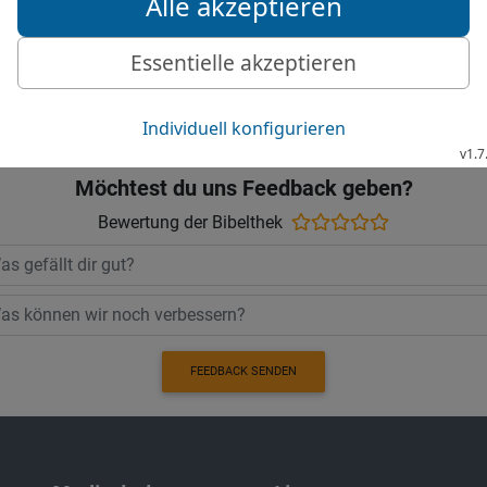
HERRN einen Altar.
© 2000 Genfer Bibelgesellschaft
Möchtest du uns Feedback geben?
Bewertung der Bibelthek
FEEDBACK SENDEN