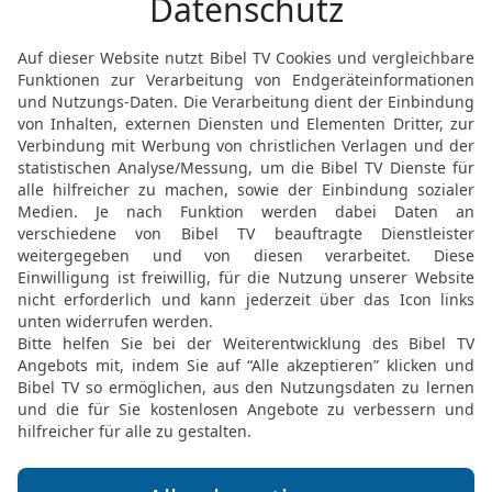
Mizpa und Schen auf, u
und sprach: Bis hierher
13
So wurden die Philist
mehr in das Gebiet Isra
die Philister, solange Sa
14
So kamen die Städte, w
weggenommen hatten, wie
Gat; auch ihr [dazugehöri
Hand der Philister. Und 
Amoritern.
15
Und Samuel richtete I
16
und er zog Jahr für J
Bethel, Gilgal und Mizpa 
Orten.
17
Doch kehrte er immer
war sein Haus; und er ric