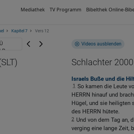
Mediathek
TV Programm
Bibelthek Online-Bibe
el
Kapitel 7
Vers 12
Videos ausblenden
(SLT)
Schlachter 2000
Israels Buße und die Hi
1
So kamen die Leute vo
HERRN hinauf und brach
Hügel, und sie heiligten 
des HERRN hütete.
2
Und von dem Tag an, da
verging eine lange Zeit,