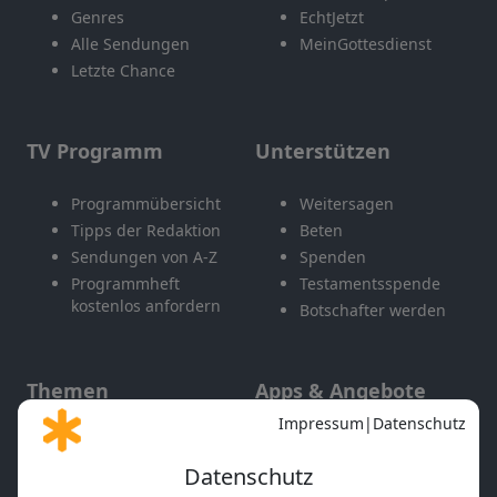
Genres
EchtJetzt
Alle Sendungen
MeinGottesdienst
Letzte Chance
TV Programm
Unterstützen
Programmübersicht
Weitersagen
Tipps der Redaktion
Beten
Sendungen von A-Z
Spenden
Programmheft
Testamentsspende
kostenlos anfordern
Botschafter werden
Themen
Apps & Angebote
Gott und Bibel erklärt
Newsletter
Feiertage
Mobile App
Interviews
Kids App