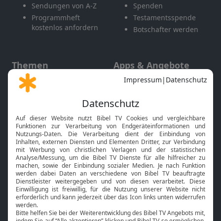
Sendungen von A-Z
Spenden
Programmheft
Testamentsspende
kostenlos anfordern
Botschafter werden
Themen
Apps & Angebote
Gott und Bibel erklärt
Newsletter
Feiertage
Mobile App
Interviews
Kids App
Neuigkeiten
Smart TV
HbbTV
Bibelthek Online-Bibel
Nächster Gottesdienst
Bibel TV
Service
Über uns
Kontakt