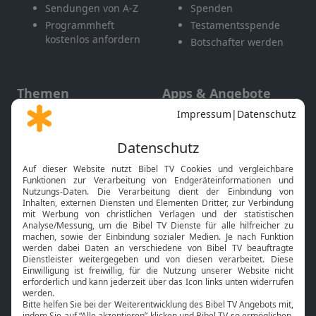
Sendungen von A-Z
Spenden
Programmheft
Testamentsspende
kostenlos anfordern
Botschafter werden
Themen
Apps & Angebote
Gott und Bibel erklärt
Newsletter
Feiertage
Mobile App
Interviews
Kids App
Neuigkeiten
Smart TV
HbbTV
Bibelthek Online-Bibel
Nächster Gottesdienst
Bibel TV
Service
Über uns
Kontakt