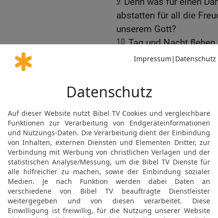
9
Denn was für einen Da
abstatten für all die Fre
unserem Gott?
10
Tag und Nacht flehen 
Angesicht sehen und das
Glauben noch mangelt.
11
Er selbst aber, Gott, 
Christus lenke unseren 
12
Euch aber lasse der 
in der Liebe zueinander u
euch haben,
13
damit er eure Herzen s
Heiligkeit vor unserem G
unseres Herrn Jesus Chri
© 2000 Genfer Bibelgesellschaft