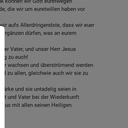
nk können wir Gott euretwegen
ude, die wir um euretwillen haben vor
wir aufs Allerdringendste, dass wir euer
 ergänzen dürfen, was an eurem
unser Vater, und unser Herr Jesus
Weg zu euch!
Herr wachsen und überströmend werden
nd zu allen, gleichwie auch wir sie zu
tärke und sie untadelig seien in
ott und Vater bei der Wiederkunft
stus mit allen seinen Heiligen.