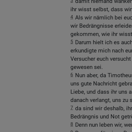
3
damit niemand wanken
ihr wisst selbst, dass w
4
Als wir nämlich bei eu
wir Bedrängnisse erleide
gekommen, wie ihr wisst
5
Darum hielt ich es auc
erkundigte mich nach eu
Versucher euch versucht
gewesen sei.
6
Nun aber, da Timotheus
uns gute Nachricht gebr
Liebe, und dass ihr uns 
danach verlangt, uns zu s
7
da sind wir deshalb, ih
Bedrängnis und Not getr
8
Denn nun leben wir, wen