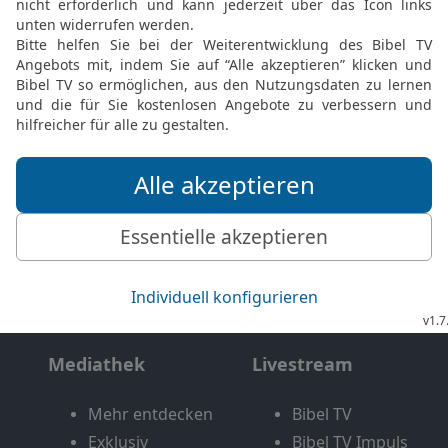
Möchtest du uns Feedback geben?
Bewertung der Bibelthek
FEEDBACK SENDEN
Mediathek
Livestream
Mehr entdecken
Bibel TV
Exklusiv
Bibel TV Impuls