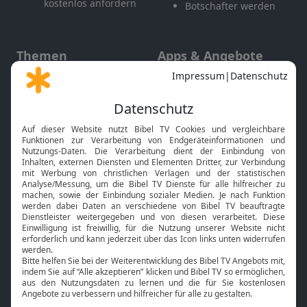
kostenlos anfordern
Botschafter werden
Themen
Apps & Angebote
Gott und Bibel erklärt
Newsletter
Feiertage
Mobile App
Interviews
Kids App
Neuigkeiten
Smart TV
HbbTV
Bibelthek Online-Bibel
Nächster Gottesdienst
Bibel TV
Service
Über uns
Kontakt
Jobs
TV-Empfang
Presse
FAQ