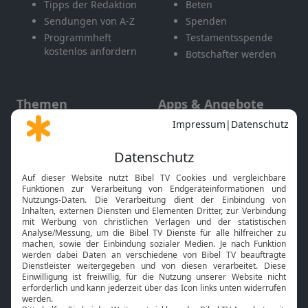
Tipps der Redaktion
Beten
Sendungen von A-Z
Spenden
Programmheft
Testamentsspende
kostenlos anfordern
Botschafter werden
Themen
Apps & Angebote
Gott und Bibel erklärt
Newsletter
Feiertage
Mobile App
Interviews
Kids App
Neuigkeiten
Smart TV
HbbTV
Bibelthek Online-Bibel
Nächster Gottesdienst
Bibel TV
Service