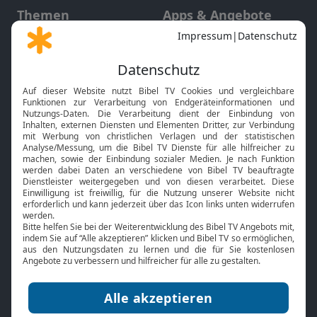
Themen
Apps & Angebote
Gott und Bibel erklärt
Newsletter
Feiertage
Mobile App
Interviews
Kids App
Neuigkeiten
Smart TV
HbbTV
Bibelthek Online-Bibel
Nächster Gottesdienst
Bibel TV
Service
Über uns
Kontakt
Jobs
TV-Empfang
Presse
FAQ
Mediadaten