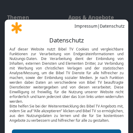
Themen
Apps & Angebote
Gott und Bibel erklärt
Newsletter
Feiertage
Mobile App
Interviews
Kids App
Neuigkeiten
Smart TV
HbbTV
Bibelthek Online-Bibel
Nächster Gottesdienst
Bibel TV
Service
Über uns
Kontakt
Jobs
TV-Empfang
Presse
FAQ
Mediadaten