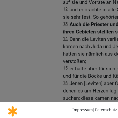
auf sie und Vorräte an N
12
und er brachte in all
sie sehr fest. So gehört
13
Auch die Priester und
ihren Gebieten stellten s
14
Denn die Leviten verli
kamen nach Juda und Je
hatten sie nämlich aus 
verstoßen;
15
er hatte aber für sich
und für die Böcke und Kä
16
Jenen [Leviten] aber 
denen es am Herzen lag,
suchen; diese kamen n
Gott ihrer Väter, zu opfer
17
Diese stärkten das Kö