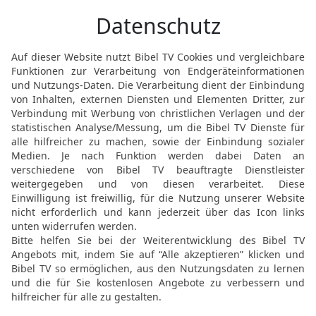
Rehabeam, den Sohn Salo
wandelten drei Jahre la
18
Und Rehabeam nahm si
des Sohnes Davids, zur Fr
des Sohnes Isais;
19
und die gebar ihm Sö
20
Nach dieser nahm er 
gebar ihm Abija, Attai, S
21
Aber Rehabeam hatte 
als alle seine anderen F
Frauen genommen und 60
Söhne und 60 Töchter.
22
Und Rehabeam setze 
Haupt und zum Fürsten ei
ihn zum König machen.
23
Und er war verständig 