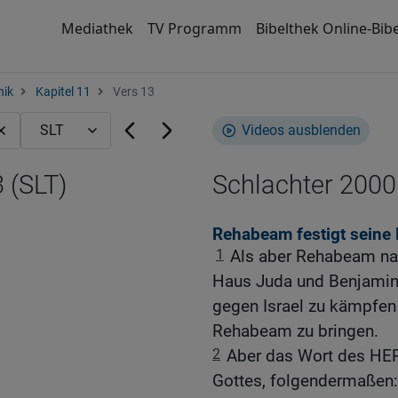
Mediathek
TV Programm
Bibelthek Online-Bibe
nik
Kapitel 11
Vers 13
Videos ausblenden
 (SLT)
Schlachter 2000
Rehabeam festigt seine 
1
Als aber Rehabeam na
Haus Juda und Benjamin,
gegen Israel zu kämpfen
Rehabeam zu bringen.
2
Aber das Wort des HE
Gottes, folgendermaßen: