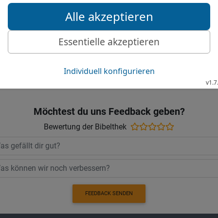
Gebiete von Juda und Ben
gab ihnen reichlichen Unt
sie].
© 2000 Genfer Bibelgesellschaft
Möchtest du uns Feedback geben?
Bewertung der Bibelthek
FEEDBACK SENDEN