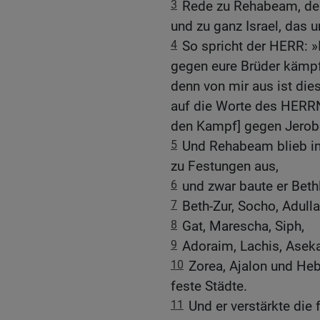
3
Rede zu Rehabeam, de
und zu ganz Israel, das u
4
So spricht der HERR: »I
gegen eure Brüder kämpf
denn von mir aus ist die
auf die Worte des HERRN
den Kampf] gegen Jero
5
Und Rehabeam blieb in
zu Festungen aus,
6
und zwar baute er Bet
7
Beth-Zur, Socho, Adull
8
Gat, Marescha, Siph,
9
Adoraim, Lachis, Aseka
10
Zorea, Ajalon und Heb
feste Städte.
11
Und er verstärkte die 