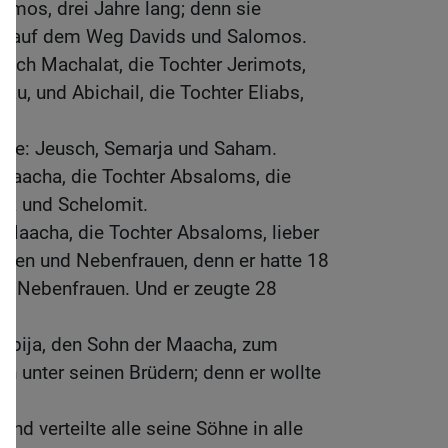
mos, drei Jahre lang; denn sie
ng auf dem Weg Davids und Salomos.
ch Machalat, die Tochter Jerimots,
au, und Abichail, die Tochter Eliabs,
hne: Jeusch, Semarja und Saham.
Maacha, die Tochter Absaloms, die
isa und Schelomit.
Maacha, die Tochter Absaloms, lieber
rauen und Nebenfrauen, denn er hatte 18
 Nebenfrauen. Und er zeugte 28
Abija, den Sohn der Maacha, zum
n unter seinen Brüdern; denn er wollte
und verteilte alle seine Söhne in alle