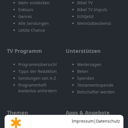
Mehr entdecken
Bibel TV
Exklusiv
Bibel TV Impuls
Genres
EchtJetzt
Alle Sendungen
MeinGottesdienst
Letzte Chance
TV Programm
Unterstützen
Programmübersicht
Weitersagen
Tipps der Redaktion
Beten
Sendungen von A-Z
Spenden
Programmheft
Testamentsspende
kostenlos anfordern
Botschafter werden
Themen
Apps & Angebote
Gott und Bibel erklärt
Newsletter