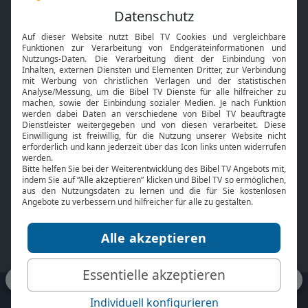
Feiertage
Mobile App
Interviews
Kids App
Neuigkeiten
Smart TV
HbbTV
Bibelthek Online-Bibel
Nächster Gottesdienst
Bibel TV
Service
Über uns
Kontakt
Jobs
TV-Empfang
Presse
FAQ
Mediadaten
bibeltv.de:
Impressum
Datenschutz
Nutzungsbedingungen
Fakten Bibel TV App