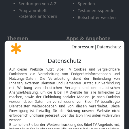
Sendungen von A-Z
Spenden
Programmheft
Testamentsspende
kostenlos anfordern
Botschafter werden
Themen
Apps & Angebote
Gott und Bibel erklärt
Newsletter
Feiertage
Mobile App
Interviews
Kids App
Neuigkeiten
Smart TV
HbbTV
Bibelthek Online-Bibel
Nächster Gottesdienst
Bibel TV
Service
Über uns
Kontakt