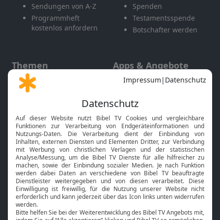
Sendungen von A-Z
Spenden
Programmheft
Testamentsspende
kostenlos anfordern
Botschafter werden
Themen
Apps & Angebote
Gott und Bibel erklärt
Newsletter
Feiertage
Mobile App
Interviews
Kids App
Neuigkeiten
Smart TV
HbbTV
Bibelthek Online-Bibel
Nächster Gottesdienst
Bibel TV
Service
Über uns
Kontakt