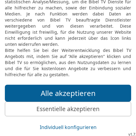
Jerobeam und ganz Israel
16
Und die Kinder Israels
ihre Hand,
17
sodass Abija mit sei
zufügte, und aus Israel 
auserlesene Männer.
18
So wurden die Kinder 
die Kinder Judas wurden 
den HERRN, den Gott ihre
19
Und Abija jagte Jero
nämlich Bethel mit sein
seinen Tochterstädten u
20
sodass Jerobeam fort
Abija lebte. Und der HERR
21
Abija aber erstarkte,
Söhne und 16 Töchter.