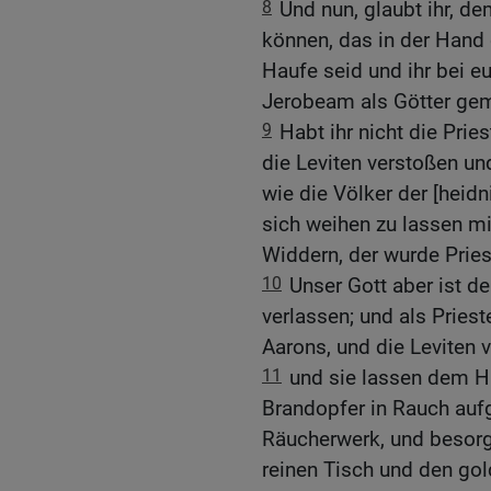
8
Und nun, glaubt ihr, 
können, das in der Hand d
Haufe seid und ihr bei e
Jerobeam als Götter ge
9
Habt ihr nicht die Pri
die Leviten verstoßen un
wie die Völker der [heid
sich weihen zu lassen mi
Widdern, der wurde Priest
10
Unser Gott aber ist d
verlassen; und als Prie
Aarons, und die Leviten v
11
und sie lassen dem 
Brandopfer in Rauch auf
Räucherwerk, und besorg
reinen Tisch und den go