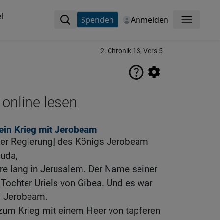
l
Spenden
Anmelden
Menü
2. Chronik 13, Vers 5
 online lesen
ein Krieg mit Jerobeam
der Regierung] des Königs Jerobeam
Juda,
ahre lang in Jerusalem. Der Name seiner
 Tochter Uriels von Gibea. Und es war
d Jerobeam.
 zum Krieg mit einem Heer von tapferen