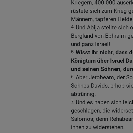
Kriegern, 400 000 auser
rüstete sich zum Krieg 
Männern, tapferen Helde
4
Und Abija stellte sich
Bergland von Ephraim geh
und ganz Israel!
5
Wisst ihr nicht, dass d
Königtum über Israel Da
und seinen Söhnen, dur
6
Aber Jerobeam, der So
Sohnes Davids, erhob si
abtrünnig.
7
Und es haben sich leich
geschlagen, die widers
Salomos; denn Rehabeam
ihnen zu widerstehen.