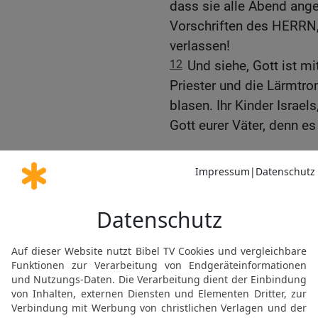
dass sie alle Abend ang
Vorschriften des HERRN, 
verlassen!
12
Und siehe, Gott ist mi
Priester und die Lärmtr
blasen. Ihr Kinder Israe
Gott eurer Väter, denn es
Gott gibt Juda den Sieg
13
Aber Jerobeam hatte d
umgehen sollte, sodass e
ihrem Rücken.
14
Als sich nun Juda um
hinten! Da schrien sie z
die Trompeten,
15
und die Männer Judas 
Männer Judas ein Kriegs