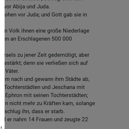
 vor Abija und Juda.
 flohen vor Juda; und Gott gab sie in
nem Volk ihnen eine große Niederlage
fielen an Erschlagenen 500 000
Israels zu jener Zeit gedemütigt, aber
gestärkt; denn sie verließen sich auf
r Väter.
beam nach und gewann ihm Städte ab,
en Tochterstädten und Jeschana mit
nd Ephron mit seinen Tochterstädten;
hin nicht mehr zu Kräften kam, solange
 schlug ihn, dass er starb.
 und er nahm 14 Frauen und zeugte 22