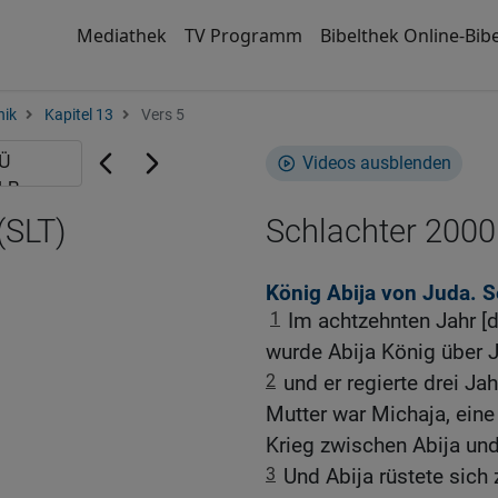
Mediathek
TV Programm
Bibelthek Online-Bibe
nik
Kapitel 13
Vers 5
Videos ausblenden
(SLT)
Schlachter 2000
König Abija von Juda. S
1
Im achtzehnten Jahr [
wurde Abija König über 
2
und er regierte drei J
Mutter war Michaja, eine
Krieg zwischen Abija un
3
Und Abija rüstete sich