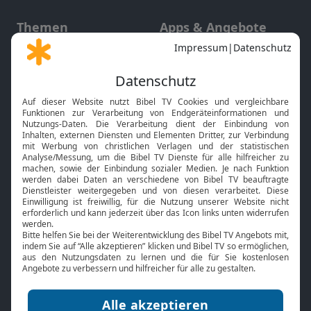
Themen
Apps & Angebote
Gott und Bibel erklärt
Newsletter
Feiertage
Mobile App
Interviews
Kids App
Neuigkeiten
Smart TV
HbbTV
Bibelthek Online-Bibel
Nächster Gottesdienst
Bibel TV
Service
Über uns
Kontakt
Jobs
TV-Empfang
Presse
FAQ
Mediadaten