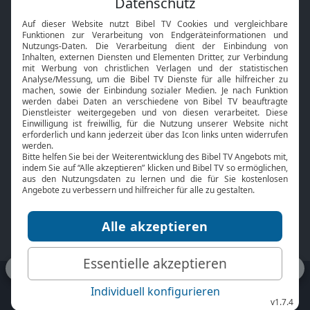
Interviews
Kids App
Neuigkeiten
Smart TV
HbbTV
Bibelthek Online-Bibel
Nächster Gottesdienst
Bibel TV
Service
Über uns
Kontakt
Jobs
TV-Empfang
Presse
FAQ
Mediadaten
bibeltv.de:
Impressum
Datenschutz
Nutzungsbedingungen
Fakten Bibel TV App