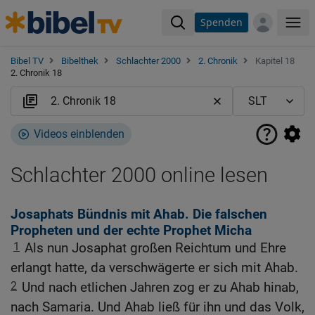
Spenden
Me
Bibel TV
Bibelthek
Schlachter 2000
2. Chronik
Kapitel 18
2. Chronik 18
Videos einblenden
Schlachter 2000 online lesen
Josaphats Bündnis mit Ahab. Die falschen
Propheten und der echte Prophet Micha
1
Als nun Josaphat großen Reichtum und Ehre
erlangt hatte, da verschwägerte er sich mit Ahab.
2
Und nach etlichen Jahren zog er zu Ahab hinab,
nach Samaria. Und Ahab ließ für ihn und das Volk,