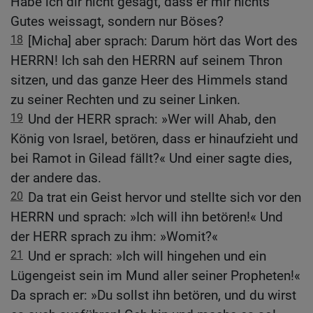
Habe ich dir nicht gesagt, dass er mir nichts
Gutes weissagt, sondern nur Böses?
18
[Micha] aber sprach: Darum hört das Wort des
HERRN! Ich sah den HERRN auf seinem Thron
sitzen, und das ganze Heer des Himmels stand
zu seiner Rechten und zu seiner Linken.
19
Und der HERR sprach: »Wer will Ahab, den
König von Israel, betören, dass er hinaufzieht und
bei Ramot in Gilead fällt?« Und einer sagte dies,
der andere das.
20
Da trat ein Geist hervor und stellte sich vor den
HERRN und sprach: »Ich will ihn betören!« Und
der HERR sprach zu ihm: »Womit?«
21
Und er sprach: »Ich will hingehen und ein
Lügengeist sein im Mund aller seiner Propheten!«
Da sprach er: »Du sollst ihn betören, und du wirst