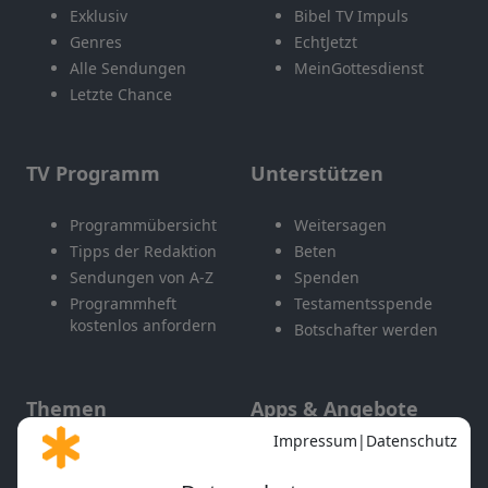
Exklusiv
Bibel TV Impuls
Genres
EchtJetzt
Alle Sendungen
MeinGottesdienst
Letzte Chance
TV Programm
Unterstützen
Programmübersicht
Weitersagen
Tipps der Redaktion
Beten
Sendungen von A-Z
Spenden
Programmheft
Testamentsspende
kostenlos anfordern
Botschafter werden
Themen
Apps & Angebote
Gott und Bibel erklärt
Newsletter
Feiertage
Mobile App