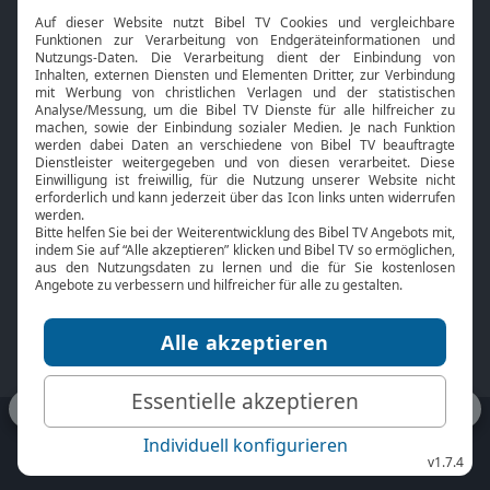
Interviews
Kids App
Neuigkeiten
Smart TV
HbbTV
Bibelthek Online-Bibel
Nächster Gottesdienst
Bibel TV
Service
Über uns
Kontakt
Jobs
TV-Empfang
Presse
FAQ
Mediadaten
bibeltv.de:
Impressum
Datenschutz
Nutzungsbedingungen
Fakten Bibel TV App