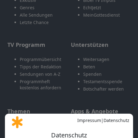
Exklusiv
Bibel TV Impuls
Genres
EchtJetzt
Alle Sendungen
MeinGottesdienst
Letzte Chance
TV Programm
Unterstützen
Programmübersicht
Weitersagen
Tipps der Redaktion
Beten
Sendungen von A-Z
Spenden
Programmheft
Testamentsspende
kostenlos anfordern
Botschafter werden
Themen
Apps & Angebote
Gott und Bibel erklärt
Newsletter
Feiertage
Mobile App