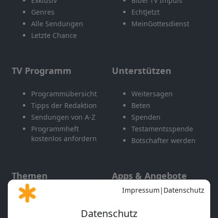
Exklusiv
Bibel TV Impuls
Genres
EchtJetzt
Alle Sendungen
MeinGottesdienst
Letzte Chance
TV Programm
Unterstützen
Programmübersicht
Weitersagen
Tipps der Redaktion
Beten
Sendungen von A-Z
Spenden
Programmheft
Testamentsspende
kostenlos anfordern
Botschafter werden
Themen
Apps & Angebote
Gott und Bibel erklärt
Newsletter
Feiertage
Mobile App