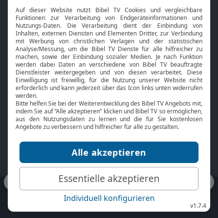
Interviews
Kids App
Neuigkeiten
Smart TV
HbbTV
Bibelthek Online-Bibel
Nächster Gottesdienst
Bibel TV
Service
Über uns
Kontakt
Jobs
TV-Empfang
Presse
FAQ
Mediadaten
bibeltv.de:
Impressum
Datenschutz
Nutzungsbedingungen
Fakten Bibel TV App