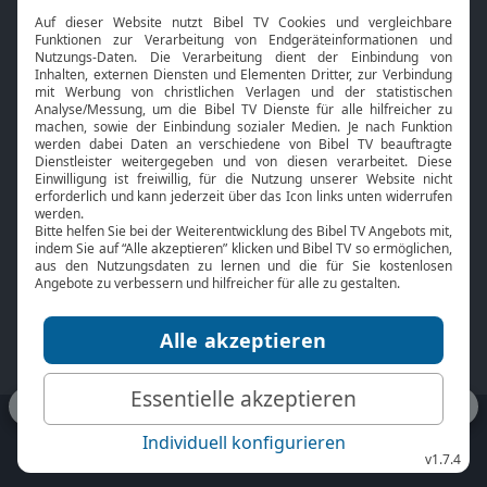
Interviews
Kids App
Neuigkeiten
Smart TV
HbbTV
Bibelthek Online-Bibel
Nächster Gottesdienst
Bibel TV
Service
Über uns
Kontakt
Jobs
TV-Empfang
Presse
FAQ
Mediadaten
bibeltv.de:
Impressum
Datenschutz
Nutzungsbedingungen