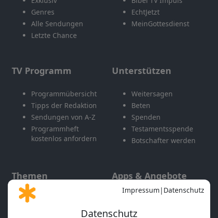
Exklusiv
Bibel TV Impuls
Genres
EchtJetzt
Alle Sendungen
MeinGottesdienst
Letzte Chance
TV Programm
Unterstützen
Programmübersicht
Weitersagen
Tipps der Redaktion
Beten
Sendungen von A-Z
Spenden
Programmheft
Testamentsspende
kostenlos anfordern
Botschafter werden
Themen
Apps & Angebote
Gott und Bibel erklärt
Newsletter
Feiertage
Mobile App