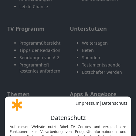
Letzte Chance
TV Programm
Unterstützen
Programmübersicht
Weitersagen
Tipps der Redaktion
Beten
Sendungen von A-Z
Spenden
Programmheft
Testamentsspende
kostenlos anfordern
Botschafter werden
Themen
Apps & Angebote
Gott und Bibel erklärt
Newsletter
Feiertage
Mobile App
Interviews
Kids App
Neuigkeiten
Smart TV