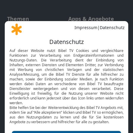
Themen
Apps & Angebote
Gott und Bibel erklärt
Newsletter
Feiertage
Mobile App
Interviews
Kids App
Neuigkeiten
Smart TV
HbbTV
Bibelthek Online-Bibel
Nächster Gottesdienst
Bibel TV
Service
Über uns
Kontakt
Jobs
TV-Empfang
Presse
FAQ
Mediadaten