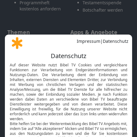
Programmheft
Testamentsspende
kostenlos anfordern
Botschafter werden
Themen
Apps & Angebote
Gott und Bibel erklärt
Newsletter
Feiertage
Mobile App
Interviews
Kids App
Neuigkeiten
Smart TV
HbbTV
Bibelthek Online-Bibel
Nächster Gottesdienst
Bibel TV
Service
Über uns
Kontakt
Jobs
TV-Empfang