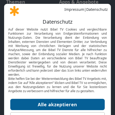
Themen
Apps & Angebote
Gott und Bibel erklärt
Newsletter
Feiertage
Mobile App
Interviews
Kids App
Neuigkeiten
Smart TV
HbbTV
Bibelthek Online-Bibel
Nächster Gottesdienst
Bibel TV
Service
Über uns
Kontakt
Jobs
TV-Empfang
Presse
FAQ
Mediadaten