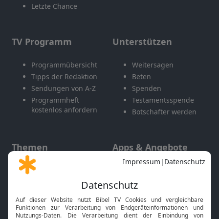
Letzte Chance
TV Programm
Unterstützen
Programmübersicht
Weitersagen
Tipps der Redaktion
Beten
Sendungen von A-Z
Spenden
Programmheft
Testamentsspende
kostenlos anfordern
Botschafter werden
Themen
Apps & Angebote
Gott und Bibel erklärt
Newsletter
Feiertage
Mobile App
Interviews
Kids App
Neuigkeiten
Smart TV
HbbTV