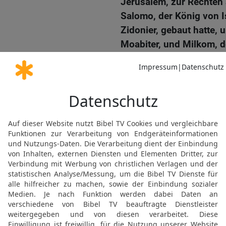
Jerusalem, zur Rechten
Salomo, der König von Is
Zidonier, gebaut hatte,
Moabiter, und Milkom, 
14
Und er zerbrach die G
Standbilder um und füllt
Das Gericht über den Alt
15
Ebenso auch den Altar
Jerobeam erbaut hatte, d
verführte: Auch diesen Al
verbrannte die Höhe und
das Aschera-Standbild.
16
Und Josia sah sich um
dem Berg waren, und san
Gräbern nehmen und verb
verunreinigte ihn, nach