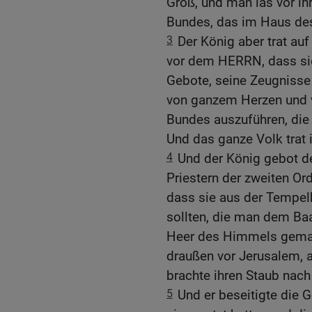
Groß, und man las vor ih
Bundes, das im Haus de
3
Der König aber trat a
vor dem HERRN, dass s
Gebote, seine Zeugnisse
von ganzem Herzen und v
Bundes auszuführen, die
Und das ganze Volk trat 
4
Und der König gebot d
Priestern der zweiten Or
dass sie aus der Tempel
sollten, die man dem Ba
Heer des Himmels gemach
draußen vor Jerusalem, a
brachte ihren Staub nach
5
Und er beseitigte die 