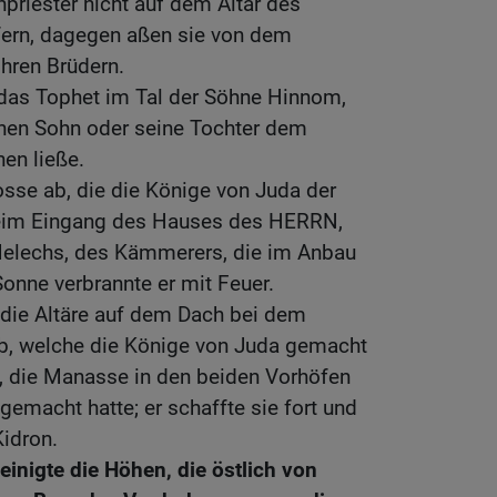
priester nicht auf dem Altar des
ern, dagegen aßen sie von dem
ihren Brüdern.
 das Tophet im Tal der Söhne Hinnom,
nen Sohn oder seine Tochter dem
en ließe.
osse ab, die die Könige von Juda der
beim Eingang des Hauses des HERRN,
elechs, des Kämmerers, die im Anbau
onne verbrannte er mit Feuer.
 die Altäre auf dem Dach bei dem
, welche die Könige von Juda gemacht
e, die Manasse in den beiden Vorhöfen
macht hatte; er schaffte sie fort und
Kidron.
inigte die Höhen, die östlich von