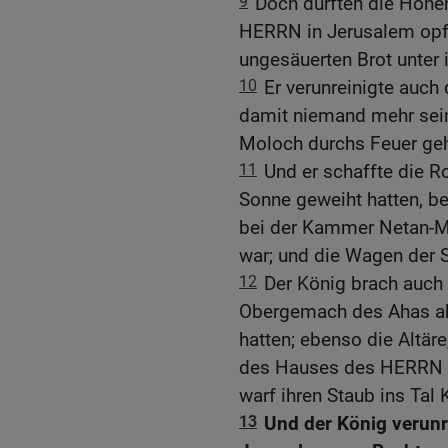
9
Doch durften die Höhen
HERRN in Jerusalem opf
ungesäuerten Brot unter 
10
Er verunreinigte auch
damit niemand mehr sei
Moloch durchs Feuer geh
11
Und er schaffte die R
Sonne geweiht hatten, 
bei der Kammer Netan-M
war; und die Wagen der S
12
Der König brach auch
Obergemach des Ahas ab
hatten; ebenso die Altär
des Hauses des HERRN ge
warf ihren Staub ins Tal 
13
Und der König verunre