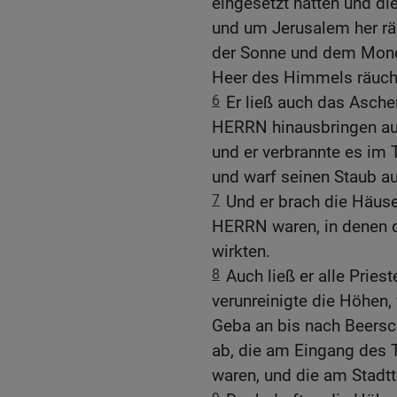
eingesetzt hatten und di
und um Jerusalem her rä
der Sonne und dem Mond
Heer des Himmels räuch
6
Er ließ auch das Asch
HERRN hinausbringen auß
und er verbrannte es im 
und warf seinen Staub a
7
Und er brach die Häus
HERRN waren, in denen d
wirkten.
8
Auch ließ er alle Prie
verunreinigte die Höhen, 
Geba an bis nach Beersc
ab, die am Eingang des 
waren, und die am Stadtt