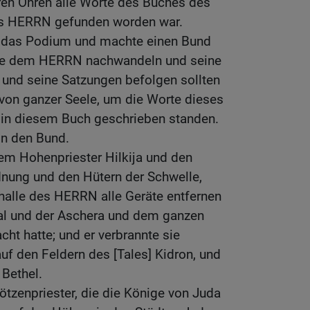
ren Ohren alle Worte des Buches des
s HERRN gefunden worden war.
uf das Podium und machte einen Bund
ie dem HERRN nachwandeln und seine
 und seine Satzungen befolgen sollten
on ganzer Seele, um die Worte dieses
 in diesem Buch geschrieben standen.
in den Bund.
em Hohenpriester Hilkija und den
dnung und den Hütern der Schwelle,
halle des HERRN alle Geräte entfernen
al und der Aschera und dem ganzen
t hatte; und er verbrannte sie
uf den Feldern des [Tales] Kidron, und
 Bethel.
Götzenpriester, die die Könige von Juda