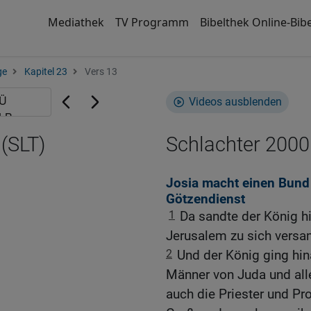
Mediathek
TV Programm
Bibelthek Online-Bibe
ge
Kapitel 23
Vers 13
Videos ausblenden
 (SLT)
Schlachter 2000
Josia macht einen Bun
Götzendienst
1
Da sandte der König hi
Jerusalem zu sich vers
2
Und der König ging hi
Männer von Juda und all
auch die Priester und Pr