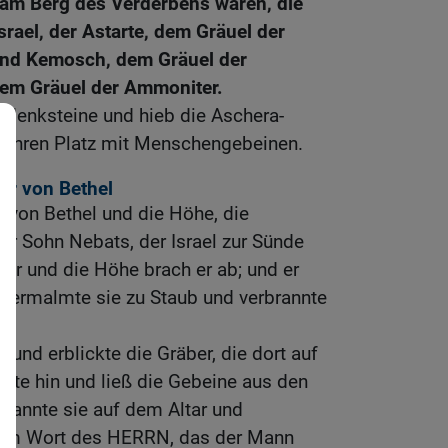
 am Berg des Verderbens waren, die
rael, der Astarte, dem Gräuel der
 und Kemosch, dem Gräuel der
dem Gräuel der Ammoniter.
edenksteine und hieb die Aschera-
e ihren Platz mit Menschengebeinen.
ar von Bethel
 von Bethel und die Höhe, die
er Sohn Nebats, der Israel zur Sünde
tar und die Höhe brach er ab; und er
 zermalmte sie zu Staub und verbrannte
 und erblickte die Gräber, die dort auf
dte hin und ließ die Gebeine aus den
rannte sie auf dem Altar und
 dem Wort des HERRN, das der Mann