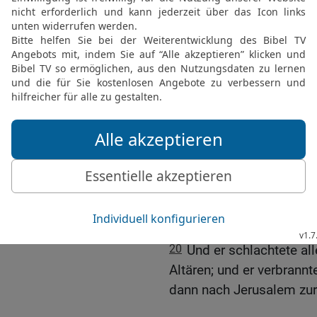
Gottes verkündigt hatte, a
17
Und er sprach: Was ist
sehe? Da sprachen die Le
des Mannes Gottes, der 
getan hast, gegen den Al
18
Da sprach er: So lasst
Gebeine an! So blieben s
Gebeinen des Propheten
19
Josia beseitigte auch
Samarias, welche die Kö
HERRN zu erzürnen, und v
Bethel getan hatte.
20
Und er schlachtete all
Altären; und er verbran
dann nach Jerusalem zur