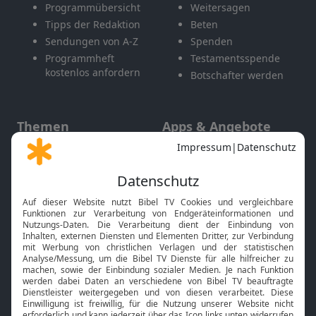
Programmübersicht
Weitersagen
Tipps der Redaktion
Beten
Sendungen von A-Z
Spenden
Programmheft
Testamentsspende
kostenlos anfordern
Botschafter werden
Themen
Apps & Angebote
Gott und Bibel erklärt
Newsletter
Feiertage
Mobile App
Interviews
Kids App
Neuigkeiten
Smart TV
HbbTV
Bibelthek Online-Bibel
Nächster Gottesdienst
Bibel TV
Service