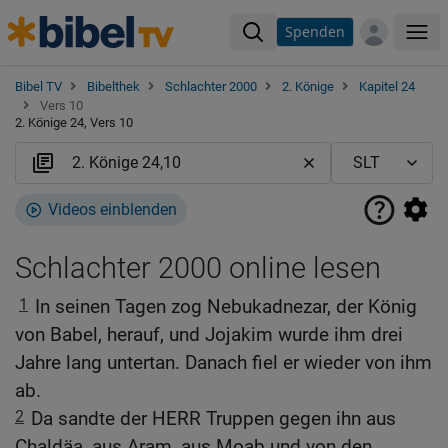
Spenden
Me
Bibel TV
Bibelthek
Schlachter 2000
2. Könige
Kapitel 24
Vers 10
2. Könige 24, Vers 10
Videos einblenden
Schlachter 2000 online lesen
1
In seinen Tagen zog Nebukadnezar, der König
von Babel, herauf, und Jojakim wurde ihm drei
Jahre lang untertan. Danach fiel er wieder von ihm
ab.
2
Da sandte der HERR Truppen gegen ihn aus
Chaldäa, aus Aram, aus Moab und von den