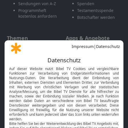
Sendungen von A-Z
Spenden
Programmheft
Testamentsspende
kostenlos anfordern
Botschafter werden
Themen
Apps & Angebote
Gott und Bibel erklärt
Newsletter
Feiertage
Mobile App
Interviews
Kids App
Neuigkeiten
Smart TV
HbbTV
Bibelthek Online-Bibel
Nächster Gottesdienst
Bibel TV
Service
Über uns
Kontakt