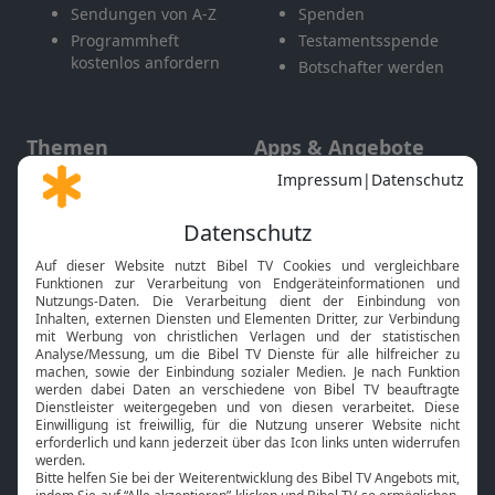
Sendungen von A-Z
Spenden
Programmheft
Testamentsspende
kostenlos anfordern
Botschafter werden
Themen
Apps & Angebote
Gott und Bibel erklärt
Newsletter
Feiertage
Mobile App
Interviews
Kids App
Neuigkeiten
Smart TV
HbbTV
Bibelthek Online-Bibel
Nächster Gottesdienst
Bibel TV
Service
Über uns
Kontakt