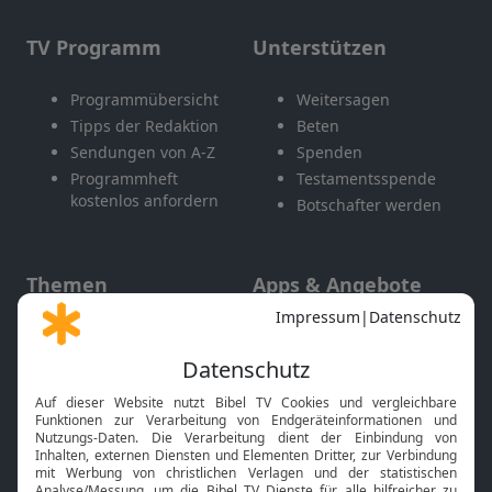
TV Programm
Unterstützen
Programmübersicht
Weitersagen
Tipps der Redaktion
Beten
Sendungen von A-Z
Spenden
Programmheft
Testamentsspende
kostenlos anfordern
Botschafter werden
Themen
Apps & Angebote
Gott und Bibel erklärt
Newsletter
Feiertage
Mobile App
Interviews
Kids App
Neuigkeiten
Smart TV
HbbTV
Bibelthek Online-Bibel