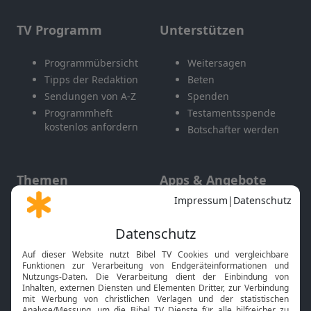
TV Programm
Unterstützen
Programmübersicht
Weitersagen
Tipps der Redaktion
Beten
Sendungen von A-Z
Spenden
Programmheft
Testamentsspende
kostenlos anfordern
Botschafter werden
Themen
Apps & Angebote
Gott und Bibel erklärt
Newsletter
Feiertage
Mobile App
Interviews
Kids App
Neuigkeiten
Smart TV
HbbTV
Bibelthek Online-Bibel