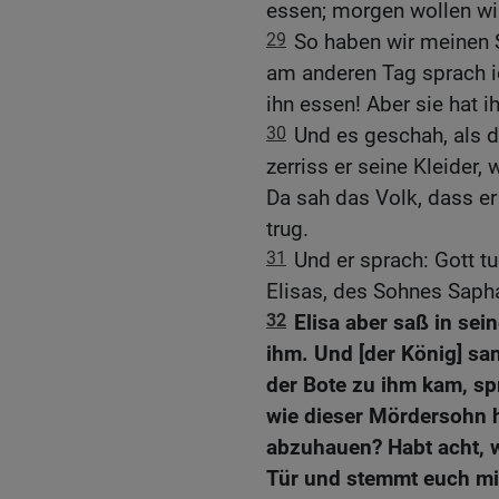
essen; morgen wollen wi
29
So haben wir meinen 
am anderen Tag sprach ic
ihn essen! Aber sie hat i
30
Und es geschah, als d
zerriss er seine Kleider,
Da sah das Volk, dass er
trug.
31
Und er sprach: Gott t
Elisas, des Sohnes Sapha
32
Elisa aber saß in sei
ihm. Und [der König] sa
der Bote zu ihm kam, spr
wie dieser Mördersohn 
abzuhauen? Habt acht, w
Tür und stemmt euch mit