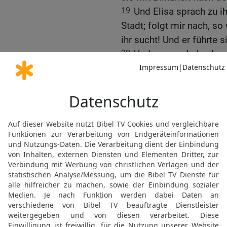
19
Und Elisa sprach zu i
Stadt; folgt mir nach, s
ihr sucht! Und er führte 
20
Und es geschah, als 
sprach Elisa: HERR, öffn
Und der HERR öffnete ih
siehe, da waren sie mitt
21
Und als der König von 
Vater, soll ich sie schla
22
Er sprach: Du sollst s
schlagen, welche du mi
gefangen nimmst? Setze 
essen und trinken und zu
23
Da wurde ein großes M
und getrunken hatten, lie
Herrn. Von da an kamen d