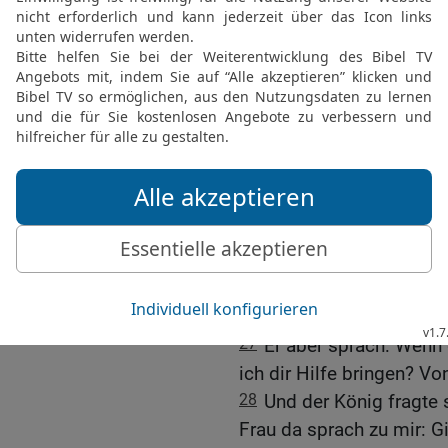
mehr in das Land Israel.
Die Belagerung Samaria
24
Und danach geschah e
Aram, sein ganzes Heer
Samaria belagerte.
25
Da entstand in Samari
belagerten die Stadt so l
und ein Viertel Kab Taub
26
Als aber der König vo
flehte ihn eine Frau an u
König!
27
Er aber sprach: Wenn d
ich dir Hilfe bringen? Vo
28
Und der König fragte 
Frau da sprach zu mir: G