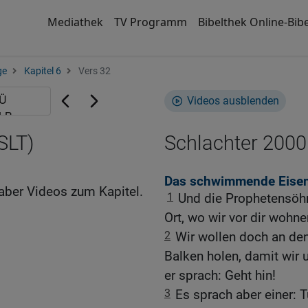
Mediathek
TV Programm
Bibelthek Online-Bibe
ge
Kapitel 6
Vers 32
Videos ausblenden
SLT)
Schlachter 2000
Das schwimmende Eise
aber Videos zum Kapitel.
1
Und die Prophetensöhn
Ort, wo wir vor dir wohne
2
Wir wollen doch an den
Balken holen, damit wir 
er sprach: Geht hin!
3
Es sprach aber einer: