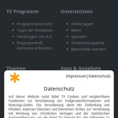
TV Programm
Unterstützen
Programmübersicht
Weitersagen
Tipps der Redaktion
Beten
Sendungen von A-Z
Spenden
Programmheft
Testamentsspende
kostenlos anfordern
Botschafter werden
Themen
Apps & Angebote
Gott und Bibel erklärt
Newsletter
Feiertage
Mobile App
Interviews
Kids App
Neuigkeiten
Smart TV
HbbTV
Bibelthek Online-Bibel