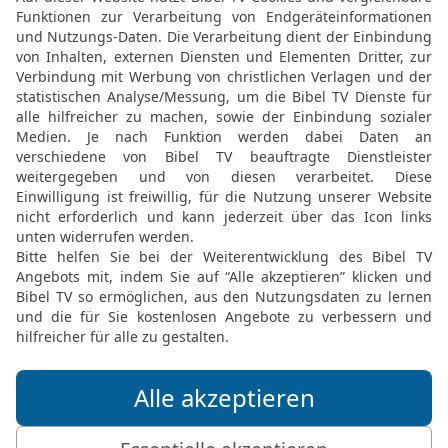
— siehe, es geht ihnen d
darin übrig geblieben ist
Menge Israels, welche au
und dann schauen!
14
Da nahmen sie zwei G
sie dem Heer der Aramäe
nach!
15
Als sie ihnen nun bi
lagen alle Wege voll Kl
auf ihrer eiligen Flucht
Boten kamen wieder und
16
Da ging das Volk hina
Aramäer, sodass ein Maß 
zwei Maß Gerste auch ei
HERRN.
17
Und der König bestellt