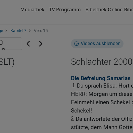
Mediathek
TV Programm
Bibelthek Online-Bibe
ge
Kapitel 7
Vers 15
Videos ausblenden
SLT)
Schlachter 2000
Die Befreiung Samarias
1
Da sprach Elisa: Hört
HERR: Morgen um diese Z
Feinmehl einen Schekel 
Schekel!
2
Da antwortete der Offi
stützte, dem Mann Gottes