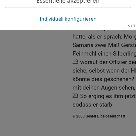
stützte, [zur Aufsicht] üb
Tor, sodass er starb, wi
[voraus] gesagt hatte, a
18
Denn es geschah, wie
hatte, als er sprach: Mo
Samaria zwei Maß Gerste
Feinmehl einen Silberling
19
worauf der Offizier d
siehe, selbst wenn der
könnte dies geschehen? E
mit deinen Augen sehen,
20
So erging es ihm jetzt
sodass er starb.
© 2000 Genfer Bibelgesellschaft