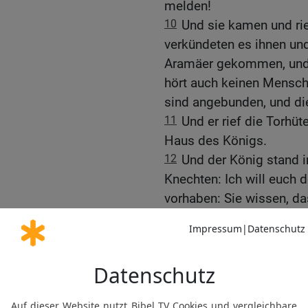
melden!
10
Und sie kamen und ri
verkündeten es ihnen un
Aramäer gekommen, und 
hört auch keinen Mensche
sind angebunden, und die
11
Und er rief die Torhüt
Haus des Königs.
12
Und der König stand i
Knechten: Ich will euch 
vorhaben: Sie wissen, da
Lager gegangen, um sich
Wenn die aus der Stadt g
und in die Stadt eindring
13
Da antwortete einer 
doch fünf von den übrig 