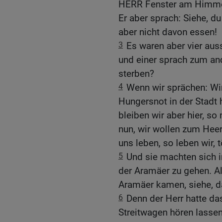
HERR Fenster am Himmel
Er aber sprach: Siehe, d
aber nicht davon essen!
3
Es waren aber vier au
und einer sprach zum and
sterben?
4
Wenn wir sprächen: Wir
Hungersnot in der Stadt 
bleiben wir aber hier, s
nun, wir wollen zum Heer
uns leben, so leben wir, t
5
Und sie machten sich 
der Aramäer zu gehen. A
Aramäer kamen, siehe, d
6
Denn der Herr hatte da
Streitwagen hören lasse