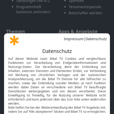
Sendungen von A-Z
Spenden
Programmheft
Testamentsspende
kostenlos anfordern
Botschafter werden
Themen
Apps & Angebote
Gott und Bibel erklärt
Newsletter
Feiertage
Mobile App
Interviews
Kids App
Neuigkeiten
Smart TV
HbbTV
Bibelthek Online-Bibel
Nächster Gottesdienst
Bibel TV
Service
Über uns
Kontakt